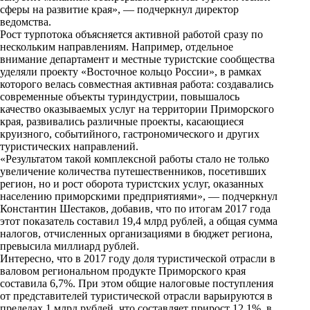
сферы на развитие края», — подчеркнул директор
ведомства.
Рост турпотока объясняется активной работой сразу по
нескольким направлениям. Например, отдельное
внимание департамент и местные туристские сообщества
уделяли проекту «Восточное кольцо России», в рамках
которого велась совместная активная работа: создавались
современные объекты туриндустрии, повышалось
качество оказываемых услуг на территории Приморского
края, развивались различные проекты, касающиеся
круизного, событийного, гастрономического и других
туристических направлений.
«Результатом такой комплексной работы стало не только
увеличение количества путешественников, посетивших
регион, но и рост оборота туристских услуг, оказанных
населению приморскими предприятиями», — подчеркнул
Константин Шестаков, добавив, что по итогам 2017 года
этот показатель составил 19,4 млрд рублей, а общая сумма
налогов, отчисленных организациями в бюджет региона,
превысила миллиард рублей.
Интересно, что в 2017 году доля туристической отрасли в
валовом региональном продукте Приморского края
составила 6,7%. При этом общие налоговые поступления
от представителей туристической отрасли варьируются в
пределах 1 млрд рублей, что составляет прирост 12,1%, в