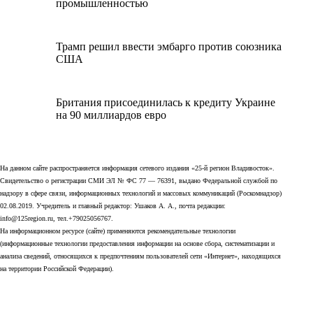
промышленностью
Трамп решил ввести эмбарго против союзника
США
Британия присоединилась к кредиту Украине
на 90 миллиардов евро
На данном сайте распространяется информация сетевого издания «25-й регион Владивосток».
Свидетельство о регистрации СМИ ЭЛ № ФС 77 — 76391, выдано Федеральной службой по
надзору в сфере связи, информационных технологий и массовых коммуникаций (Роскомнадзор)
02.08.2019. Учредитель и главный редактор: Ушаков А. А., почта редакции:
info@125region.ru, тел.+79025056767.
На информационном ресурсе (сайте) применяются рекомендательные технологии
(информационные технологии предоставления информации на основе сбора, систематизации и
анализа сведений, относящихся к предпочтениям пользователей сети «Интернет», находящихся
на территории Российской Федерации).