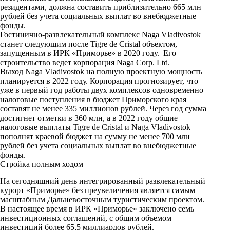
резидентами, должна составить приблизительно 665 млн
рублей без учета социальных выплат во внебюджетные
фонды.
Гостинично-развлекательный комплекс Naga Vladivostok
станет следующим после Tigre de Cristal объектом,
запущенным в ИРК «Приморье» в 2020 году. Его
строительство ведет корпорация Naga Corp. Ltd.
Выход Naga Vladivostok на полную проектную мощность
планируется в 2022 году. Корпорация прогнозирует, что
уже в первый год работы двух комплексов одновременно
налоговые поступления в бюджет Приморского края
составят не менее 335 миллионов рублей. Через год сумма
достигнет отметки в 360 млн, а в 2022 году общие
налоговые выплаты Tigre de Cristal и Naga Vladivostok
пополнят краевой бюджет на сумму не менее 700 млн
рублей без учета социальных выплат во внебюджетные
фонды.
Стройка полным ходом
На сегодняшний день интегрированный развлекательный
курорт «Приморье» без преувеличения является самым
масштабным Дальневосточным туристическим проектом.
В настоящее время в ИРК «Приморье» заключено семь
инвестиционных соглашений, с общим объемом
инвестиций более 65,5 миллиардов рублей.