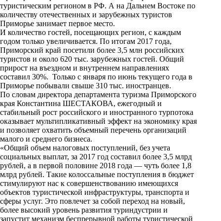
туристическим регионом в РФ. А на Дальнем Востоке по
количеству отечественных и зарубежных туристов
Приморье занимает первое место.
И количество гостей, посещающих регион, с каждым
годом только увеличивается. По итогам 2017 года,
Приморский край посетили более 3,5 млн российских
туристов и около 620 тыс. зарубежных гостей. Общий
прирост на въездном и внутреннем направлениях
составил 30%. Только с января по июнь текущего года в
Приморье побывали свыше 310 тыс. иностранцев.
По словам директора департамента туризма Приморского
края Константина ШЕСТАКОВА, ежегодный и
стабильный рост российского и иностранного турпотока
оказывает мультипликативный эффект на экономику края
и позволяет охватить объемный перечень организаций
малого и среднего бизнеса.
«Общий объем налоговых поступлений, без учета
социальных выплат, за 2017 год составил более 3,5 млрд
рублей, а в первой половине 2018 года — чуть более 1,8
млрд рублей. Такие колоссальные поступления в бюджет
стимулируют нас к совершенствованию имеющихся
объектов туристической инфраструктуры, транспорта и
сферы услуг. Это повлечет за собой переход на новый,
более высокий уровень развития туриндустрии и
запустит механизм беспрерывной работы туристической