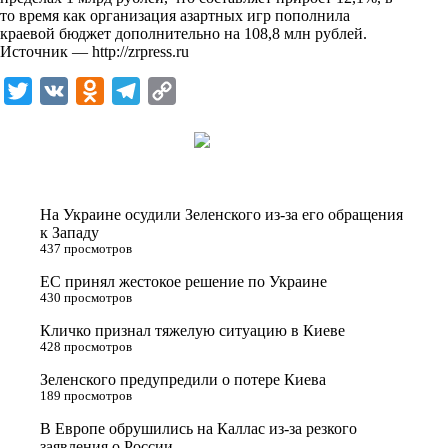
то время как организация азартных игр пополнила
краевой бюджет дополнительно на 108,8 млн рублей.
Источник —
http://zrpress.ru
T
V
O
T
C
w
K
d
e
o
i
n
l
p
t
o
e
y
t
k
g
L
На Украине осудили Зеленского из-за его обращения
e
l
r
i
к Западу
437 просмотров
r
a
a
n
ЕС принял жестокое решение по Украине
s
m
k
430 просмотров
s
Кличко признал тяжелую ситуацию в Киеве
n
428 просмотров
i
Зеленского предупредили о потере Киева
189 просмотров
k
i
В Европе обрушились на Каллас из-за резкого
заявления о России