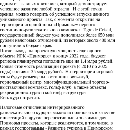
одним из главных критериев, который демонстрирует
k
успешное развитие любой отрасли. И с этой точки
зрения, можно говорить об успешном запуске данного
i
уникального проекта. Так, с момента открытия на
территории игорной зоны «Приморье» первого
гостинично-развлекательного комплекса Tigre de Cristal,
государственный бюджет уже пополнился более 650 млн
рублей налоговых отчислений, из которых около 480 млн
поступили в бюджет края.
После выхода на проектную мощность еще одного
объекта ИРК «Приморье» к концу 2022 года, бюджет
региона планируется пополнить еще на 1,4 млрд рублей.
Общая стоимость реализации проекта (с 2010 по 2025
годы) составит 35 млрд рублей. На территории игровой
зоны будут размещены гостиницы, яхт-клуб,
горнолыжный центр, многофункциональный торгово-
выставочный комплекс, гольф-клуб, а также объекты
рекреационно-туристской инфраструктуры.
Есть куда потратить
Налоговые отчисления интегрированного
развлекательного курорта можно использовать в качестве
инвестиций в другие перспективные и значимые для
Приморья проекты, которые реализуются, в том числе, в
рамках госпрограммы «Развитие туризма в Приморском