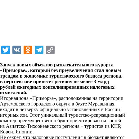
T
V
O
T
C
w
K
d
e
o
Запуск новых объектов развлекательного курорта
i
n
l
p
«Приморье», который без преувеличения стал новым
трендом в экономике туристического бизнеса региона,
t
o
e
y
в перспективе принесет региону не менее 3 млрд
t
k
g
L
рублей ежегодных консолидированных налоговых
отчислений.
e
l
r
i
Игорная зона «Приморье», расположенная на территории
r
a
a
n
Артемовского городского округа в бухте Муравьиная,
входит в четверку официально установленных в России
s
m
k
игорных зон. Этот уникальный туристско-рекреационный
s
кластер преимущественно будет ориентирован на гостей
из Азиатско-Тихоокеанского региона – туристов из КНР,
n
Кореи, Японии.
i
Не секрет, что налоговые поступления в бюджет являются