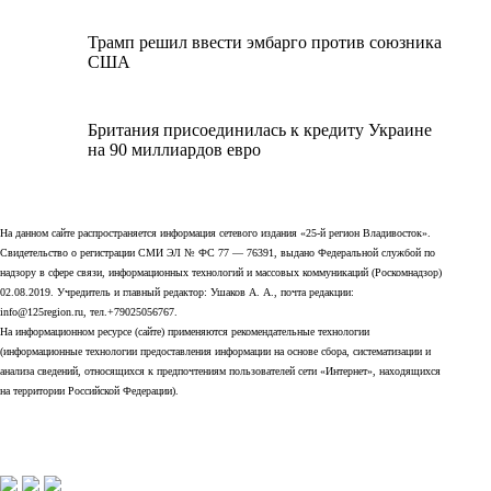
Трамп решил ввести эмбарго против союзника
США
Британия присоединилась к кредиту Украине
на 90 миллиардов евро
На данном сайте распространяется информация сетевого издания «25-й регион Владивосток».
Свидетельство о регистрации СМИ ЭЛ № ФС 77 — 76391, выдано Федеральной службой по
надзору в сфере связи, информационных технологий и массовых коммуникаций (Роскомнадзор)
02.08.2019. Учредитель и главный редактор: Ушаков А. А., почта редакции:
info@125region.ru, тел.+79025056767.
На информационном ресурсе (сайте) применяются рекомендательные технологии
(информационные технологии предоставления информации на основе сбора, систематизации и
анализа сведений, относящихся к предпочтениям пользователей сети «Интернет», находящихся
на территории Российской Федерации).