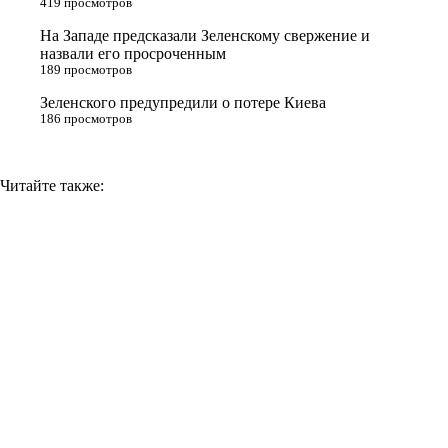
419 просмотров
i
На Западе предсказали Зеленскому свержение и
назвали его просроченным
k
189 просмотров
i
Зеленского предупредили о потере Киева
186 просмотров
Читайте также: