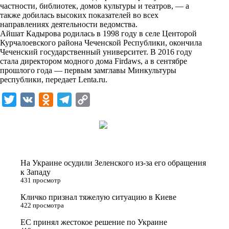
частности, библиотек, домов культуры и театров, — а
k
также добилась высоких показателей во всех
направлениях деятельности ведомства.
i
Айшат Кадырова родилась в 1998 году в селе Центорой
Курчалоевского района Чеченской Республики, окончила
Чеченский государственный университет. В 2016 году
стала директором модного дома Firdaws, а в сентябре
прошлого года — первым замглавы Минкультуры
республики, передает
Lenta.ru
.
T
V
O
T
C
w
K
d
e
o
i
n
l
p
t
o
e
y
t
k
g
L
На Украине осудили Зеленского из-за его обращения
e
l
r
i
к Западу
431 просмотр
r
a
a
n
Кличко признал тяжелую ситуацию в Киеве
s
m
k
422 просмотра
s
ЕС принял жестокое решение по Украине
n