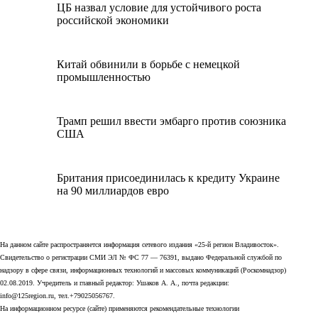
ЦБ назвал условие для устойчивого роста
российской экономики
Китай обвинили в борьбе с немецкой
промышленностью
Трамп решил ввести эмбарго против союзника
США
Британия присоединилась к кредиту Украине
на 90 миллиардов евро
На данном сайте распространяется информация сетевого издания «25-й регион Владивосток».
Свидетельство о регистрации СМИ ЭЛ № ФС 77 — 76391, выдано Федеральной службой по
надзору в сфере связи, информационных технологий и массовых коммуникаций (Роскомнадзор)
02.08.2019. Учредитель и главный редактор: Ушаков А. А., почта редакции:
info@125region.ru, тел.+79025056767.
На информационном ресурсе (сайте) применяются рекомендательные технологии