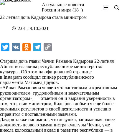
Перейти
Актуальные новости
к
России и мира (18+)
сути
22-летняя дочь Кадырова стала министром
2:01 - 9.10.2021
T
V
O
T
C
w
K
d
e
o
Старшая дочь главы Чечни Рамзана Кадырова 22-летняя
i
n
l
p
Айшат возглавила республиканское министерство
культуры. Об этом на официальной странице
t
o
e
y
в
Instagram
сообщил спикер республиканского
t
k
g
L
парламента Магомед Даудов.
«Айшат Рамзановна является талантливым и креативным
e
l
r
i
руководителем, трудолюбивым и замечательным
r
a
a
n
организатором», — отметил он и выразил уверенность в
том, что, став министром, Кадырова добьется еще более
s
m
k
значимых результатов в своей деятельности и успешно
s
справится с поставленными задачами.
Даудов также напомнил, что девушка, занимавшая ранее
n
должность первого замминистра культуры Чечни, уже
i
внесла колоссальный вклад в развитие республики — в