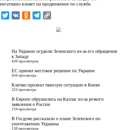
негативно влияет на продвижение по службе.
T
V
O
T
C
w
K
d
e
o
i
n
l
p
t
o
e
y
t
k
g
L
На Украине осудили Зеленского из-за его обращения
e
l
r
i
к Западу
439 просмотров
r
a
a
n
ЕС принял жестокое решение по Украине
s
m
k
434 просмотра
s
Кличко признал тяжелую ситуацию в Киеве
n
223 просмотра
i
В Европе обрушились на Каллас из-за резкого
заявления о России
k
154 просмотра
i
В Госдуме рассказали о плане Зеленского по
уничтожению Украины
139 просмотров