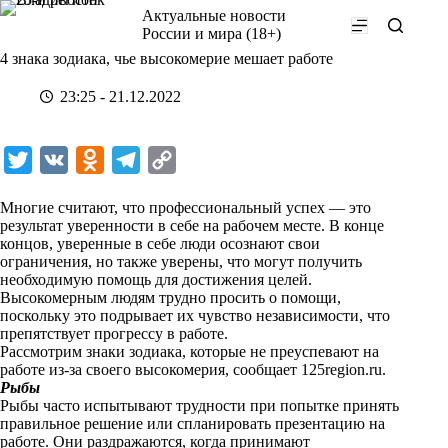
Перейти
Актуальные новости
к
России и мира (18+)
сути
4 знака зодиака, чье высокомерие мешает работе
23:25 - 21.12.2022
T
V
O
T
C
w
K
d
e
o
Многие считают, что профессиональный успех — это
i
n
l
p
результат уверенности в себе на рабочем месте. В конце
концов, уверенные в себе люди осознают свои
t
o
e
y
ограничения, но также уверены, что могут получить
t
k
g
L
необходимую помощь для достижения целей.
Высокомерным людям трудно просить о помощи,
e
l
r
i
поскольку это подрывает их чувство независимости, что
r
a
a
n
препятствует прогрессу в работе.
Рассмотрим знаки зодиака, которые не преуспевают на
s
m
k
работе из-за своего высокомерия, сообщает 125region.ru.
s
Рыбы
Рыбы часто испытывают трудности при попытке принять
n
правильное решение или спланировать презентацию на
i
работе. Они раздражаются, когда принимают