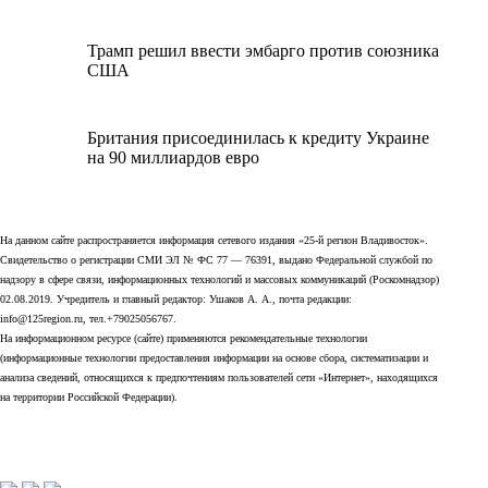
Трамп решил ввести эмбарго против союзника
США
Британия присоединилась к кредиту Украине
на 90 миллиардов евро
На данном сайте распространяется информация сетевого издания «25-й регион Владивосток».
Свидетельство о регистрации СМИ ЭЛ № ФС 77 — 76391, выдано Федеральной службой по
надзору в сфере связи, информационных технологий и массовых коммуникаций (Роскомнадзор)
02.08.2019. Учредитель и главный редактор: Ушаков А. А., почта редакции:
info@125region.ru, тел.+79025056767.
На информационном ресурсе (сайте) применяются рекомендательные технологии
(информационные технологии предоставления информации на основе сбора, систематизации и
анализа сведений, относящихся к предпочтениям пользователей сети «Интернет», находящихся
на территории Российской Федерации).