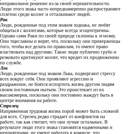
неправильное решение из-за своей нерешительности.
k
Люди этого знака часто непреднамеренно распространяют
сплетни среди коллег и отталкивают людей.
i
Рак
Люди, рожденные под этим знаком зодиака, не любят
общаться с коллегами, которые всегда эгоцентричны.
Однако сами Раки по своей природе склонны к эгоизму.
Они тщеславны и верят, что, поскольку они приверженцы
того, чтобы все делать по правилам, то имеют право
властвовать над другими. Такие люди публично грубо и
резковато критикуют коллег, что вредит их продвижению
по службе.
Лев
Люди, рожденные под знаком Льва, подвергают стрессу
всех вокруг себя. Они проявляют агрессию и
раздражение, не боятся испортить жизнь другим людям
своим постоянным нытьем. Это проистекает из их
высокомерия, поскольку они постоянно жаждут быть в
центре внимания на работе.
Стрелец
Напряженная трудовая жизнь порой может быть сложной
для всех. Стрелец редко страдает от конфликтов на
работе, так как считает, что они лучше остальных. В
результате люди этого знака становятся надменными и
неприятными, не умеют работать в команде, что