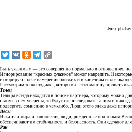
Фото: pixabay
T
V
O
T
C
w
K
d
e
o
Быть уязвимым — это совершенно нормально в отношениях, но н
i
n
l
p
Игнорирование “красных флажков” может навредить. Некоторые 
игнорируют злые намерения близких и в конечном итоге оказы
t
o
e
y
Рассмотрим знаки зодиака, которыми легко манипулировать из-за
t
k
g
L
Телец
Тельцы всегда находятся в поиске партнера, которому можно дов
e
l
r
i
станут в нем уверены, то будут слепо следовать за ним и никогд
r
a
a
n
подвергать сомнению в чем-либо. Люди этого знака даже игнор
Весы
s
m
k
Искатели мира и равновесия, люди, рожденные под знаком Весов
s
обеспечивают им стабильность и безопасность. Они сделают для 
Рак
n