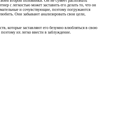
 своей второй половинки. Он не сумеет распознать
нер с легкостью может заставить его делать то, что он
внимательные и сочувствующие, поэтому погружаются
х любить. Они забывают анализировать свои цели,
тв, которые заставляют его безумно влюбляться в свою
поэтому их легко ввести в заблуждение.