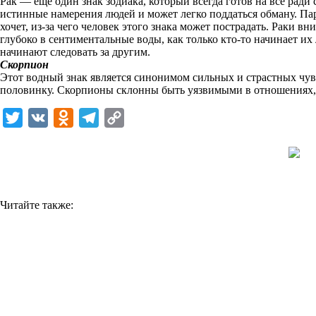
Рак — еще один знак зодиака, который всегда готов на все ради
i
истинные намерения людей и может легко поддаться обману. Парт
хочет, из-за чего человек этого знака может пострадать. Раки 
k
глубоко в сентиментальные воды, как только кто-то начинает и
начинают следовать за другим.
i
Скорпион
Этот водный знак является синонимом сильных и страстных чувс
половинку. Скорпионы склонны быть уязвимыми в отношениях, 
T
V
O
T
C
w
K
d
e
o
i
n
l
p
t
o
e
y
t
k
g
L
Читайте также:
e
l
r
i
r
a
a
n
s
m
k
s
n
i