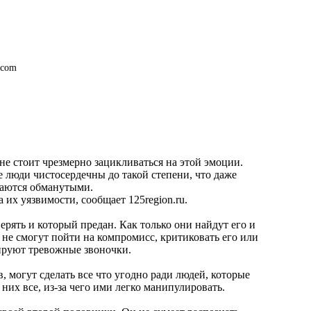
.com
е стоит чрезмерно зацикливаться на этой эмоции.
люди чистосердечны до такой степени, что даже
ваются обманутыми.
 их уязвимости, сообщает 125region.ru.
ерять и который предан. Как только они найдут его и
а не смогут пойти на компромисс, критиковать его или
ируют тревожные звоночки.
, могут сделать все что угодно ради людей, которые
них все, из-за чего ими легко манипулировать.