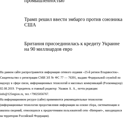
промышленностью
Трамп решил ввести эмбарго против союзника
США
Британия присоединилась к кредиту Украине
на 90 миллиардов евро
На данном сайте распространяется информация сетевого издания «25-й регион Владивосток».
Свидетельство о регистрации СМИ ЭЛ № ФС 77 — 76391, выдано Федеральной службой по
надзору в сфере связи, информационных технологий и массовых коммуникаций (Роскомнадзор)
02.08.2019. Учредитель и главный редактор: Ушаков А. А., почта редакции:
info@125region.ru, тел.+79025056767.
На информационном ресурсе (сайте) применяются рекомендательные технологии
(информационные технологии предоставления информации на основе сбора, систематизации и
анализа сведений, относящихся к предпочтениям пользователей сети «Интернет», находящихся
на территории Российской Федерации).