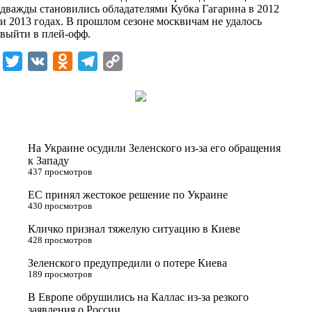
дважды становились обладателями Кубка Гагарина в 2012
k
и 2013 годах. В прошлом сезоне москвичам не удалось
выйти в плей-офф.
i
T
V
O
T
C
w
K
d
e
o
i
n
l
p
t
o
e
y
t
k
g
L
На Украине осудили Зеленского из-за его обращения
e
l
r
i
к Западу
437 просмотров
r
a
a
n
ЕС принял жестокое решение по Украине
s
m
k
430 просмотров
s
Кличко признал тяжелую ситуацию в Киеве
n
428 просмотров
i
Зеленского предупредили о потере Киева
189 просмотров
k
i
В Европе обрушились на Каллас из-за резкого
заявления о России