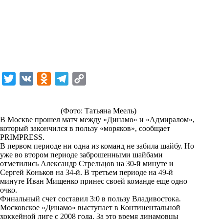
T
V
O
T
C
w
K
d
e
o
i
n
l
p
(Фото: Татьяна Меель)
В Москве прошел матч между «Динамо» и «Адмиралом»,
t
o
e
y
который закончился в пользу «моряков», сообщает
t
k
g
L
PRIMPRESS
.
В первом периоде ни одна из команд не забила шайбу. Но
e
l
r
i
уже во втором периоде заброшенными шайбами
r
a
a
n
отметились Александр Стрельцов на 30-й минуте и
Сергей Коньков на 34-й. В третьем периоде на 49-й
s
m
k
минуте Иван Мищенко принес своей команде еще одно
s
очко.
Финальный счет составил 3:0 в пользу Владивостока.
n
Московское «Динамо» выступает в Континентальной
i
хоккейной лиге с 2008 года. За это время динамовцы