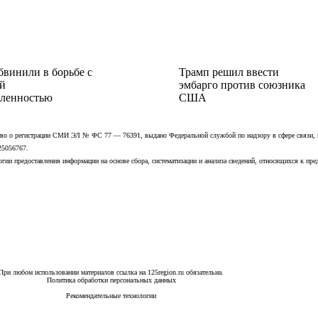
бвинили в борьбе с
Трамп решил ввести
й
эмбарго против союзника
ленностью
США
ьство о регистрации СМИ ЭЛ № ФС 77 — 76391, выдано Федеральной службой по надзору в сфере связи,
25056767.
ии предоставления информации на основе сбора, систематизации и анализа сведений, относящихся к пре
При любом использовании материалов ссылка на 125region.ru обязательна.
Политика обработки персональных данных
Рекомендательные технологии