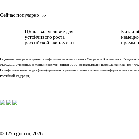
Сейчас популярно
ЦБ назвал условие для
Китай о
устойчивого роста
немецко
российской экономики
промыш
На данном сайте распространяется информация сетевого издания «25-й регион Владивосток». Свидетел
02.08.2019. Учредитель и главный редактор: Ушаков А. А., почта редакции: info@125region.ru, тел.+790
На информационном ресурсе (сайте) применяются рекомендательные технологии (информационные технолог
Российской Федерации).
© 125region.ru, 2026