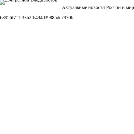
Перейти
Актуальные новости России и мир
к
сути
68956f711f33b2f6494d39885de7970b