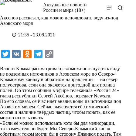
Перейти
Актуальные новости
к
России и мира (18+)
сути
Аксенов рассказал, как можно использовать воду из-под
Азовского моря
21:35 - 23.08.2021
T
V
O
T
C
w
K
d
e
o
Власти Крыма рассматривают возможность пустить воду
i
n
l
p
из подземных источников в Азовском море по Северо-
Крымскому каналу в обратном направлении — на север
t
o
e
y
полуострова, если она окажется пригодной для полива
t
k
g
L
полей. Об этом сообщил в эфире телеканала «Россия 24»
глава республики Сергей Аксёнов, передает
News.ru
.
e
l
r
i
По его словам, сейчас идёт анализ воды из источника под
r
a
a
n
Азовским морем. Сейчас выясняется её химический
состав и наличие твёрдых частиц, чтобы понять, как её
s
m
k
можно использовать.
s
«Если её можно использовать хотя бы для мелиорации,
это замечательно будет. Мы Северо-Крымский канал
n
обратным током могли бы в сторону Джанкоя подать. Там