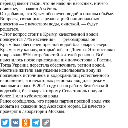
i
перепад высот такой, что не надо ни насосных, ничего
ставить», —
заявил
Аксёнов.
k
Он добавил, что Крым обеспечен водой в полном объёме.
Вопросы, связанные с реализацией национальных
i
проектов — с качеством воды, очисткой, — будут
решаться.
«Этот вопрос стоит в Крыму, качественной водой
пользуются 77% населения», — резюмировал он.
Крым был обеспечен пресной водой благодаря Северо-
Крымскому каналу, который шёл от Днепра. Эти поставки
покрывали 85% потребностей жителей региона. Всё
изменилось после присоединения полуострова к России.
Тогда Украина перестала обеспечивать регион водой.
Местные жители вынуждены использовать воду из
подземных источников и водохранилищ естественного
наполнения, а в некоторых регионах вводился режим
экономии воды. В 2021 году начал работу Бельбекский
водозабор, благодаря которому Севастополь получил
более 1 млн кубометров воды.
Ранее сообщалось, что первая партия пресной воды уже
добыта из скважин под Азовским морем. Её качество
проверят в лаборатории Москвы.
T
V
O
T
C