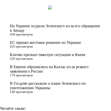
w
K
d
e
o
i
n
l
p
t
o
e
y
t
k
g
L
На Украине осудили Зеленского из-за его обращения
e
l
r
i
к Западу
439 просмотров
r
a
a
n
ЕС принял жестокое решение по Украине
s
m
k
435 просмотров
s
Кличко признал тяжелую ситуацию в Киеве
n
226 просмотров
i
В Европе обрушились на Каллас из-за резкого
заявления о России
k
179 просмотров
i
В Госдуме рассказали о плане Зеленского по
уничтожению Украины
140 просмотров
Читайте также: