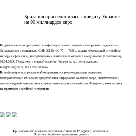
Британия присоединилась к кредиту Украине
на 90 миллиардов евро
На данном сайте распространяется информация сетевого издания «25-й регион Владивосток».
Свидетельство о регистрации СМИ ЭЛ № ФС 77 — 76391, выдано Федеральной службой по
надзору в сфере связи, информационных технологий и массовых коммуникаций (Роскомнадзор)
02.08.2019. Учредитель и главный редактор: Ушаков А. А., почта редакции:
info@125region.ru, тел.+79025056767.
На информационном ресурсе (сайте) применяются рекомендательные технологии
(информационные технологии предоставления информации на основе сбора, систематизации и
анализа сведений, относящихся к предпочтениям пользователей сети «Интернет», находящихся
на территории Российской Федерации).
При любом использовании материалов ссылка на 125region.ru обязательна.
Политика обработки персональных данных