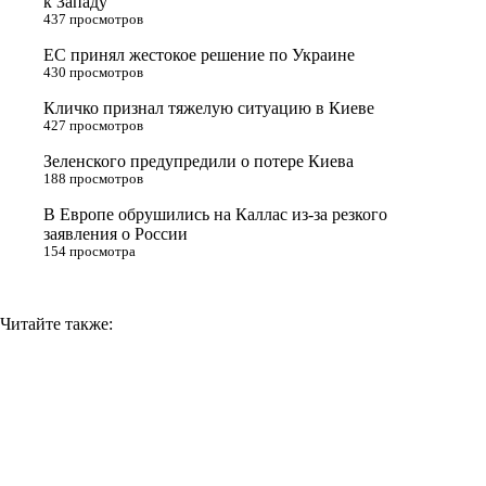
к Западу
437 просмотров
r
a
a
n
ЕС принял жестокое решение по Украине
s
m
k
430 просмотров
s
Кличко признал тяжелую ситуацию в Киеве
n
427 просмотров
i
Зеленского предупредили о потере Киева
188 просмотров
k
i
В Европе обрушились на Каллас из-за резкого
заявления о России
154 просмотра
Читайте также: