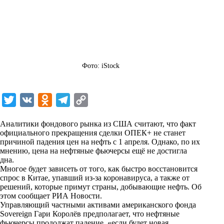
Фото: iStock
T
V
O
T
C
w
K
d
e
o
Аналитики фондового рынка из США считают, что факт
i
n
l
p
официального прекращения сделки ОПЕК+ не станет
причиной падения цен на нефть с 1 апреля. Однако, по их
t
o
e
y
мнению, цена на нефтяные фьючерсы ещё не достигла
t
k
g
L
дна.
Многое будет зависеть от того, как быстро восстановится
e
l
r
i
спрос в Китае, упавший из-за коронавируса, а также от
r
a
a
n
решений, которые примут страны, добывающие нефть. Об
этом
сообщает
РИА Новости.
s
m
k
Управляющий частными активами американского фонда
s
Sovereign Гари Королёв предполагает, что нефтяные
фьючерсы продолжат падение, «если будет новая