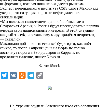
n
информация, которая пока не ожидается рынком».
i
Эксперт американского института CSIS Скотт Макдоналд
уверен, что ситуация на рынке нефти далека от
k
стабилизации.
«Мы являемся свидетелями ценовой войны, где и
i
Саудовская Аравия, и Россия будут преследовать в первую
очередь свои национальные интересы. В этой ситуации
каждый за себя, и остальному миру придётся непросто»,
— сказал он.
Макдоналд добавил, что если всё будет идти, как идёт
сейчас, то после 1 апреля цены на нефть не только
достигнут порога в $30 долларов за баррель, но
продолжат падение, пишет
News.ru
.
Фото: iStock
T
V
O
T
C
w
K
d
e
o
i
n
l
p
t
o
e
y
t
k
g
L
На Украине осудили Зеленского из-за его обращения
e
l
r
i