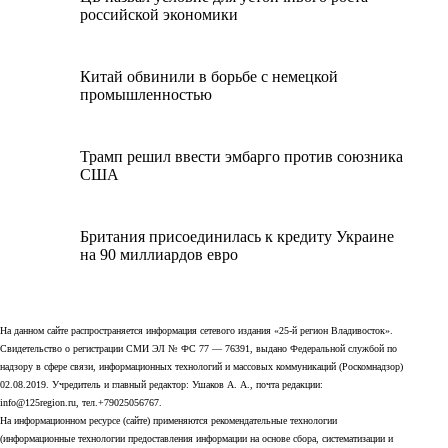
российской экономики
Китай обвинили в борьбе с немецкой
промышленностью
Трамп решил ввести эмбарго против союзника
США
Британия присоединилась к кредиту Украине
на 90 миллиардов евро
На данном сайте распространяется информация сетевого издания «25-й регион Владивосток».
Свидетельство о регистрации СМИ ЭЛ № ФС 77 — 76391, выдано Федеральной службой по
надзору в сфере связи, информационных технологий и массовых коммуникаций (Роскомнадзор)
02.08.2019. Учредитель и главный редактор: Ушаков А. А., почта редакции:
info@125region.ru, тел.+79025056767.
На информационном ресурсе (сайте) применяются рекомендательные технологии
(информационные технологии предоставления информации на основе сбора, систематизации и