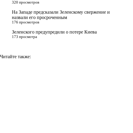
n
320 просмотров
i
На Западе предсказали Зеленскому свержение и
назвали его просроченным
k
176 просмотров
i
Зеленского предупредили о потере Киева
173 просмотра
Читайте также: