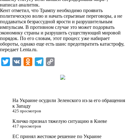
n
написал аналитик.
i
Кент отметил, что Трампу необходимо проявить
политическую волю и начать серьезные переговоры, а не
k
поддаваться безрассудной ярости и разрушительным
импульсам. В противном случае это может подорвать
i
экономику страны и разрушить существующий мировой
порядок. По его словам, этот процесс уже набирает
обороты, однако еще есть шанс предотвратить катастрофу,
передает
Lenta.ru
.
T
V
O
T
C
w
K
d
e
o
i
n
l
p
t
o
e
y
t
k
g
L
На Украине осудили Зеленского из-за его обращения
e
l
r
i
к Западу
425 просмотров
r
a
a
n
Кличко признал тяжелую ситуацию в Киеве
s
m
k
417 просмотров
s
ЕС принял жестокое решение по Украине