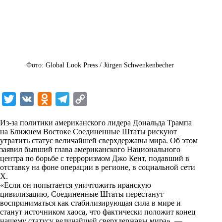
Фото: Global Look Press / Jürgen Schwenkenbecher
T
V
O
T
C
w
K
d
e
o
Из-за политики американского лидера Дональда Трампа
i
n
l
p
на Ближнем Востоке Соединенные Штаты рискуют
утратить статус величайшей сверхдержавы мира. Об этом
t
o
e
y
заявил бывший глава американского Национального
t
k
g
L
центра по борьбе с терроризмом Джо Кент, подавший в
отставку на фоне операции в регионе, в социальной сети
e
l
r
i
X.
r
a
a
n
«Если он попытается уничтожить иранскую
цивилизацию, Соединенные Штаты перестанут
s
m
k
восприниматься как стабилизирующая сила в мире и
s
станут источником хаоса, что фактически положит конец
нашему статусу величайшей сверхдержавы мира», —