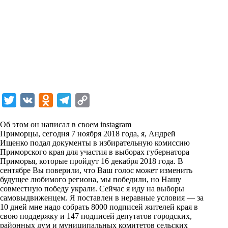
T
V
O
T
C
w
K
d
e
o
Об этом он написал в своем
instagram
i
n
l
p
Приморцы, сегодня 7 ноября 2018 года, я, Андрей
Ищенко подал документы в избирательную комиссию
t
o
e
y
Приморского края для участия в выборах губернатора
t
k
g
L
Приморья, которые пройдут 16 декабря 2018 года. В
сентябре Вы поверили, что Ваш голос может изменить
e
l
r
i
будущее любимого региона, мы победили, но Нашу
r
a
a
n
совместную победу украли. Сейчас я иду на выборы
самовыдвиженцем. Я поставлен в неравные условия — за
s
m
k
10 дней мне надо собрать 8000 подписей жителей края в
s
свою поддержку и 147 подписей депутатов городских,
районных дум и муниципальных комитетов сельских