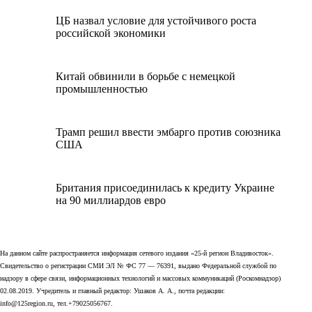
ЦБ назвал условие для устойчивого роста
российской экономики
Китай обвинили в борьбе с немецкой
промышленностью
Трамп решил ввести эмбарго против союзника
США
Британия присоединилась к кредиту Украине
на 90 миллиардов евро
На данном сайте распространяется информация сетевого издания «25-й регион Владивосток».
Свидетельство о регистрации СМИ ЭЛ № ФС 77 — 76391, выдано Федеральной службой по
надзору в сфере связи, информационных технологий и массовых коммуникаций (Роскомнадзор)
02.08.2019. Учредитель и главный редактор: Ушаков А. А., почта редакции:
info@125region.ru, тел.+79025056767.