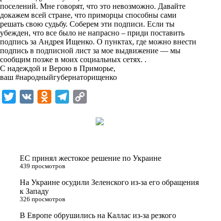
n
поселений. Мне говорят, что это невозможно. Давайте
i
докажем всей стране, что приморцы способны сами
решать свою судьбу. Соберем эти подписи. Если ты
k
убежден, что все было не напрасно – приди поставить
подпись за Андрея Ищенко. О пунктах, где можно внести
i
подпись в подписной лист за мое выдвижение — мы
сообщим позже в моих социальных сетях. .
С надеждой и Верою в Приморье,
ваш #народныйгубернаторищенко
T
V
O
T
C
w
K
d
e
o
i
n
l
p
t
o
e
y
t
k
g
L
ЕС принял жестокое решение по Украине
e
l
r
i
439 просмотров
r
a
a
n
На Украине осудили Зеленского из-за его обращения
к Западу
s
m
k
326 просмотров
s
В Европе обрушились на Каллас из-за резкого
n