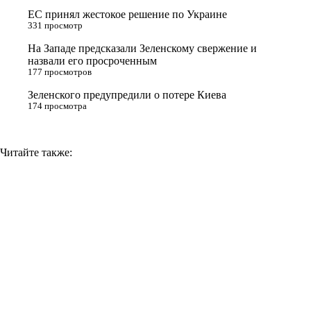
s
ЕС принял жестокое решение по Украине
n
331 просмотр
i
На Западе предсказали Зеленскому свержение и
назвали его просроченным
k
177 просмотров
i
Зеленского предупредили о потере Киева
174 просмотра
Читайте также: