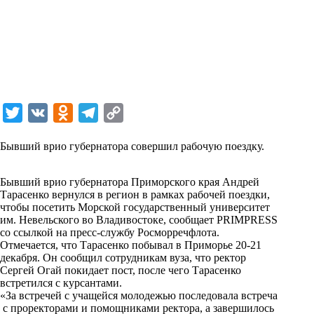
T
V
O
T
C
w
K
d
e
o
Бывший врио губернатора совершил рабочую поездку.
i
n
l
p
t
o
e
y
Бывший врио губернатора Приморского края Андрей
t
k
g
L
Тарасенко вернулся в регион в рамках рабочей поездки,
чтобы посетить Морской государственный университет
e
l
r
i
им. Невельского во Владивостоке, сообщает PRIMPRESS
r
a
a
n
со ссылкой на пресс-службу Росморречфлота.
Отмечается, что Тарасенко побывал в Приморье 20-21
s
m
k
декабря. Он сообщил сотрудникам вуза, что ректор
s
Сергей Огай покидает пост, после чего Тарасенко
встретился с курсантами.
n
«За встречей с учащейся молодежью последовала встреча
с проректорами и помощниками ректора, а завершилось
i