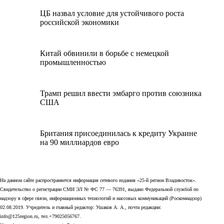
ЦБ назвал условие для устойчивого роста
российской экономики
Китай обвинили в борьбе с немецкой
промышленностью
Трамп решил ввести эмбарго против союзника
США
Британия присоединилась к кредиту Украине
на 90 миллиардов евро
На данном сайте распространяется информация сетевого издания «25-й регион Владивосток».
Свидетельство о регистрации СМИ ЭЛ № ФС 77 — 76391, выдано Федеральной службой по
надзору в сфере связи, информационных технологий и массовых коммуникаций (Роскомнадзор)
02.08.2019. Учредитель и главный редактор: Ушаков А. А., почта редакции:
info@125region.ru, тел.+79025056767.