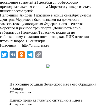
посещение встречей 21 декабря с профессорско-
k
преподавательским составом Морского университета», –
пишет пресс-служба.
i
Напомним, Андрей Тарасенко в конце сентября указом
Дмитрия Медведева был назначен на должность
заместителя руководителя Федерального агентства
морского и речного транспорта. Должность врио
губернатора Приморья Тарасенко покинул по
собственному желанию после того, как ЦИК отменил
итоги выборов 16 сентября.
Источник —
http://primpress.ru
T
V
O
T
C
w
K
d
e
o
i
n
l
p
t
o
e
y
t
k
g
L
На Украине осудили Зеленского из-за его обращения
e
l
r
i
к Западу
425 просмотров
r
a
a
n
Кличко признал тяжелую ситуацию в Киеве
s
m
k
418 просмотров