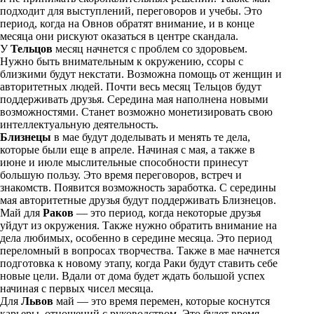
i
подходит для выступлений, переговоров и учебы. Это
период, когда на Овнов обратят внимание, и в конце
k
месяца они рискуют оказаться в центре скандала.
У
Тельцов
месяц начнется с проблем со здоровьем.
i
Нужно быть внимательным к окружению, ссоры с
близкими будут некстати. Возможна помощь от женщин и
авторитетных людей. Почти весь месяц Тельцов будут
поддерживать друзья. Середина мая наполнена новыми
возможностями. Станет возможно монетизировать свою
интеллектуальную деятельность.
Близнецы
в мае будут доделывать и менять те дела,
которые были еще в апреле. Начиная с мая, а также в
июне и июле мыслительные способности принесут
большую пользу. Это время переговоров, встреч и
знакомств. Появится возможность заработка. С середины
мая авторитетные друзья будут поддерживать Близнецов.
Май для
Раков
— это период, когда некоторые друзья
уйдут из окружения. Также нужно обратить внимание на
дела любимых, особенно в середине месяца. Это период
переломный в вопросах творчества. Также в мае начнется
подготовка к новому этапу, когда Раки будут ставить себе
новые цели. Вдали от дома будет ждать большой успех
начиная с первых чисел месяца.
Для
Львов
май — это время перемен, которые коснутся
карьеры, отношений с руководством. Это будет время