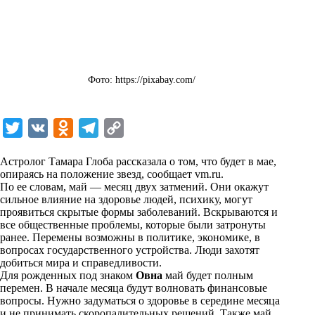
Фото: https://pixabay.com/
T
V
O
T
C
w
K
d
e
o
Астролог Тамара Глоба рассказала о том, что будет в мае,
i
n
l
p
опираясь на положение звезд, сообщает
vm.ru
.
По ее словам, май — месяц двух затмений. Они окажут
t
o
e
y
сильное влияние на здоровье людей, психику, могут
t
k
g
L
проявиться скрытые формы заболеваний. Вскрываются и
все общественные проблемы, которые были затронуты
e
l
r
i
ранее. Перемены возможны в политике, экономике, в
r
a
a
n
вопросах государственного устройства. Люди захотят
добиться мира и справедливости.
s
m
k
Для рожденных под знаком
Овна
май будет полным
s
перемен. В начале месяца будут волновать финансовые
вопросы. Нужно задуматься о здоровье в середине месяца
n
и не принимать скоропалительных решений. Также май