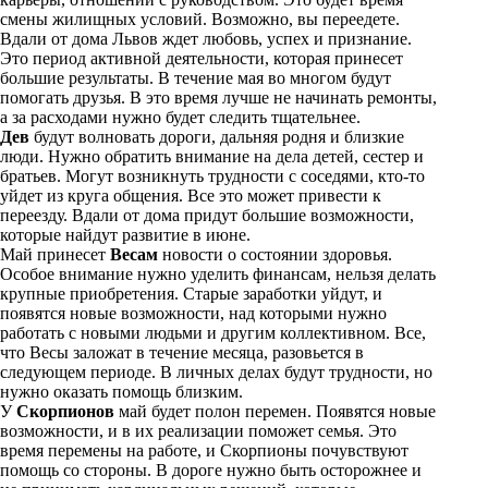
смены жилищных условий. Возможно, вы переедете.
Вдали от дома Львов ждет любовь, успех и признание.
Это период активной деятельности, которая принесет
большие результаты. В течение мая во многом будут
помогать друзья. В это время лучше не начинать ремонты,
а за расходами нужно будет следить тщательнее.
Дев
будут волновать дороги, дальняя родня и близкие
люди. Нужно обратить внимание на дела детей, сестер и
братьев. Могут возникнуть трудности с соседями, кто-то
уйдет из круга общения. Все это может привести к
переезду. Вдали от дома придут большие возможности,
которые найдут развитие в июне.
Май принесет
Весам
новости о состоянии здоровья.
Особое внимание нужно уделить финансам, нельзя делать
крупные приобретения. Старые заработки уйдут, и
появятся новые возможности, над которыми нужно
работать с новыми людьми и другим коллективном. Все,
что Весы заложат в течение месяца, разовьется в
следующем периоде. В личных делах будут трудности, но
нужно оказать помощь близким.
У
Скорпионов
май будет полон перемен. Появятся новые
возможности, и в их реализации поможет семья. Это
время перемены на работе, и Скорпионы почувствуют
помощь со стороны. В дороге нужно быть осторожнее и