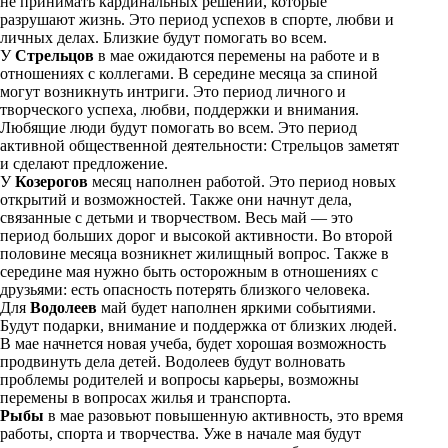
не принимать кардинальных решений, которые
разрушают жизнь. Это период успехов в спорте, любви и
личных делах. Близкие будут помогать во всем.
У
Стрельцов
в мае ожидаются перемены на работе и в
отношениях с коллегами. В середине месяца за спиной
могут возникнуть интриги. Это период личного и
творческого успеха, любви, поддержки и внимания.
Любящие люди будут помогать во всем. Это период
активной общественной деятельности: Стрельцов заметят
и сделают предложение.
У
Козерогов
месяц наполнен работой. Это период новых
открытий и возможностей. Также они начнут дела,
связанные с детьми и творчеством. Весь май — это
период больших дорог и высокой активности. Во второй
половине месяца возникнет жилищный вопрос. Также в
середине мая нужно быть осторожным в отношениях с
друзьями: есть опасность потерять близкого человека.
Для
Водолеев
май будет наполнен яркими событиями.
Будут подарки, внимание и поддержка от близких людей.
В мае начнется новая учеба, будет хорошая возможность
продвинуть дела детей. Водолеев будут волновать
проблемы родителей и вопросы карьеры, возможны
перемены в вопросах жилья и транспорта.
Рыбы
в мае разовьют повышенную активность, это время
работы, спорта и творчества. Уже в начале мая будут