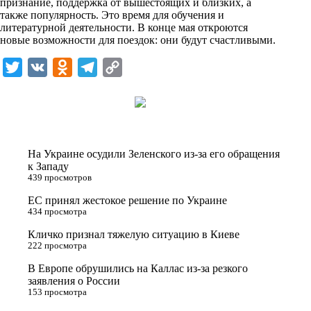
признание, поддержка от вышестоящих и близких, а
также популярность. Это время для обучения и
литературной деятельности. В конце мая откроются
новые возможности для поездок: они будут счастливыми.
T
V
O
T
C
w
K
d
e
o
i
n
l
p
t
o
e
y
t
k
g
L
На Украине осудили Зеленского из-за его обращения
e
l
r
i
к Западу
439 просмотров
r
a
a
n
ЕС принял жестокое решение по Украине
s
m
k
434 просмотра
s
Кличко признал тяжелую ситуацию в Киеве
n
222 просмотра
i
В Европе обрушились на Каллас из-за резкого
заявления о России
k
153 просмотра
i