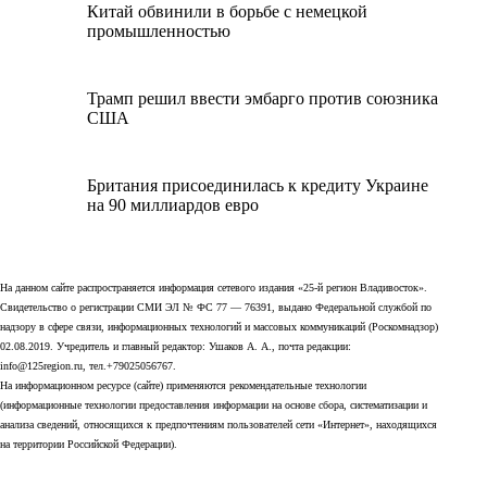
Китай обвинили в борьбе с немецкой
промышленностью
Трамп решил ввести эмбарго против союзника
США
Британия присоединилась к кредиту Украине
на 90 миллиардов евро
На данном сайте распространяется информация сетевого издания «25-й регион Владивосток».
Свидетельство о регистрации СМИ ЭЛ № ФС 77 — 76391, выдано Федеральной службой по
надзору в сфере связи, информационных технологий и массовых коммуникаций (Роскомнадзор)
02.08.2019. Учредитель и главный редактор: Ушаков А. А., почта редакции:
info@125region.ru, тел.+79025056767.
На информационном ресурсе (сайте) применяются рекомендательные технологии
(информационные технологии предоставления информации на основе сбора, систематизации и
анализа сведений, относящихся к предпочтениям пользователей сети «Интернет», находящихся
на территории Российской Федерации).