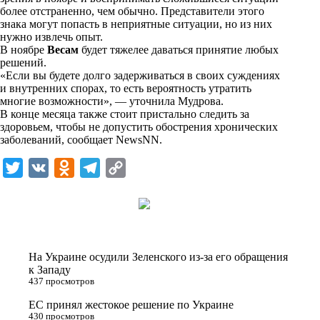
n
более отстраненно, чем обычно. Представители этого
i
знака могут попасть в неприятные ситуации, но из них
нужно извлечь опыт.
k
В ноябре
Весам
будет тяжелее даваться принятие любых
решений.
i
«Если вы будете долго задерживаться в своих суждениях
и внутренних спорах, то есть вероятность утратить
многие возможности», — уточнила Мудрова.
В конце месяца также стоит пристально следить за
здоровьем, чтобы не допустить обострения хронических
заболеваний, сообщает
NewsNN
.
T
V
O
T
C
w
K
d
e
o
i
n
l
p
t
o
e
y
t
k
g
L
На Украине осудили Зеленского из-за его обращения
e
l
r
i
к Западу
437 просмотров
r
a
a
n
ЕС принял жестокое решение по Украине
s
m
k
430 просмотров