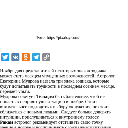
Фото: https://pixabay.com/
T
V
O
T
C
w
K
d
e
o
Ноябрь для представителей некоторых знаков зодиака
i
n
l
p
может стать месяцем упущенных возможностей. Астролог
Екатерина Мудрова назвала три знака зодиака, которые
t
o
e
y
будут испытывать трудности в последнем осеннем месяце,
t
k
g
L
передает
vm.ru
.
Мудрова советует
Тельцам
быть бдительнее, чтоб не
e
l
r
i
попасть в неприятную ситуацию в ноябре. Стоит
r
a
a
n
внимательнее подходить к выбору окружения, не стоит
сближаться с новыми людьми. Следует больше доверять
s
m
k
интуиции, прислушиваться к внутреннему голосу.
s
Ракам
астролог рекомендует отстаивать свою точку
зрения в ноябре и воспринимать сложившиеся ситуации