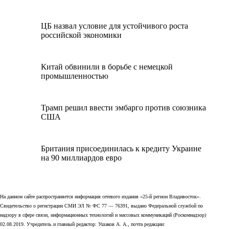
ЦБ назвал условие для устойчивого роста
российской экономики
Китай обвинили в борьбе с немецкой
промышленностью
Трамп решил ввести эмбарго против союзника
США
Британия присоединилась к кредиту Украине
на 90 миллиардов евро
На данном сайте распространяется информация сетевого издания «25-й регион Владивосток».
Свидетельство о регистрации СМИ ЭЛ № ФС 77 — 76391, выдано Федеральной службой по
надзору в сфере связи, информационных технологий и массовых коммуникаций (Роскомнадзор)
02.08.2019. Учредитель и главный редактор: Ушаков А. А., почта редакции: