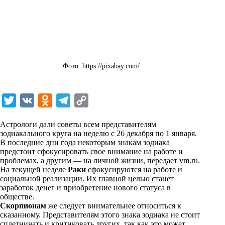
Фото: https://pixabay.com/
T
V
O
T
C
w
K
d
e
o
Астрологи дали советы всем представителям
i
n
l
p
зодиакального круга на неделю с 26 декабря по 1 января.
В последние дни года некоторым знакам зодиака
t
o
e
y
предстоит сфокусировать свое внимание на работе и
t
k
g
L
проблемах, а другим — на личной жизни, передает
vm.ru
.
На текущей неделе
Раки
сфокусируются на работе и
e
l
r
i
социальной реализации. Их главной целью станет
r
a
a
n
заработок денег и приобретение нового статуса в
обществе.
s
m
k
Скорпионам
же следует внимательнее относиться к
s
сказанному. Представителям этого знака зодиака не стоит
сплетничать и критиковать других, так как это может