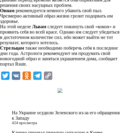
решения своих насущных проблем.
Овнам
рекомендуется немного убавить свой пыл.
Чрезмерно активный образ жизни грозит подорвать им
здоровье.
На этой неделе
Львам
следует покинуть свой «кокон» и
проявить себя во всей красе. Однако им следует убедиться
в достаточном количестве сил, ибо может выйти не тот
результат, которого хотелось.
Стрельцам
также необходимо поберечь себя в последние
дни года. Астрологи рекомендуют им продумать свой
новогодний образ и заняться украшением дома, сообщает
портал
Rsute
.
T
V
O
T
C
w
K
d
e
o
i
n
l
p
t
o
e
y
t
k
g
L
На Украине осудили Зеленского из-за его обращения
e
l
r
i
к Западу
424 просмотра
r
a
a
n
Кличко признал тяжелую ситуацию в Киеве