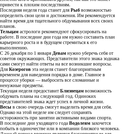
n
привести к плохим последствиям.
i
Последняя неделя года станет для
Рыб
возможностью
определить свои цели и достижения. Им рекомендуется
k
найти время для тщательного обдумывания всех своих
планов.
i
Тельцам
астрологи рекомендуют сфокусировать на
работе. В последние дни года им нужно составить план
карьерного роста и в будущем стремиться к его
выполнению.
С 26 декабря по 1 января
Девам
нужно уберечь себя от
советов окружающих. Представители этого знака зодиака
сами смогут найти ответы на все возникшие вопросы.
Для
Козерогов
эта неделя станет благоприятным
временем для наведения порядка в доме. Главное в
процессе уборки — выбросить все сломанные и
ненужные предметы.
Текущая неделя предоставит
Близнецам
возможность
обдумать планы на следующий год. Одиноких
представителей знака ждет успех в личной жизни.
Весы
в свою очередь смогут выделить время для себя.
Однако на этой неделе им следует сохранять
осторожность при занятии активными видами спорта.
В последние дни уходящего года
Водолеям
захочется
побыть в одиночестве или в компании близкого человека.
Данный период времени является благоприятным для