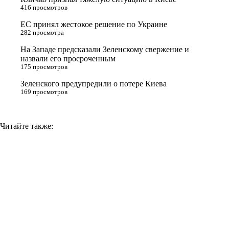
s
m
k
416 просмотров
s
ЕС принял жестокое решение по Украине
n
282 просмотра
i
На Западе предсказали Зеленскому свержение и
назвали его просроченным
k
175 просмотров
i
Зеленского предупредили о потере Киева
169 просмотров
Читайте также: