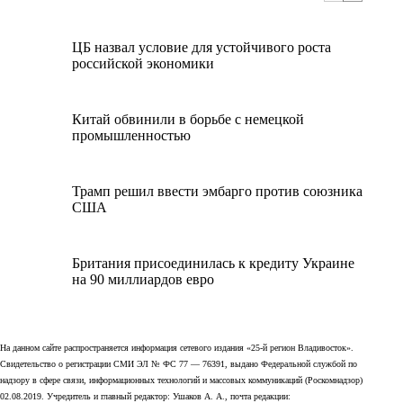
ЦБ назвал условие для устойчивого роста
российской экономики
Китай обвинили в борьбе с немецкой
промышленностью
Трамп решил ввести эмбарго против союзника
США
Британия присоединилась к кредиту Украине
на 90 миллиардов евро
На данном сайте распространяется информация сетевого издания «25-й регион Владивосток».
Свидетельство о регистрации СМИ ЭЛ № ФС 77 — 76391, выдано Федеральной службой по
надзору в сфере связи, информационных технологий и массовых коммуникаций (Роскомнадзор)
02.08.2019. Учредитель и главный редактор: Ушаков А. А., почта редакции: