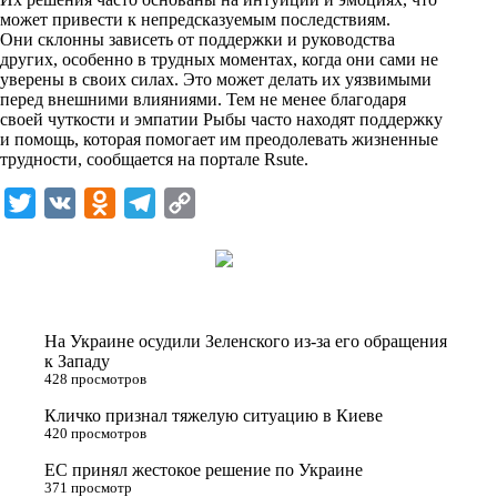
может привести к непредсказуемым последствиям.
Они склонны зависеть от поддержки и руководства
других, особенно в трудных моментах, когда они сами не
уверены в своих силах. Это может делать их уязвимыми
перед внешними влияниями. Тем не менее благодаря
своей чуткости и эмпатии Рыбы часто находят поддержку
и помощь, которая помогает им преодолевать жизненные
трудности, сообщается на портале
Rsute
.
T
V
O
T
C
w
K
d
e
o
i
n
l
p
t
o
e
y
t
k
g
L
На Украине осудили Зеленского из-за его обращения
e
l
r
i
к Западу
428 просмотров
r
a
a
n
Кличко признал тяжелую ситуацию в Киеве
s
m
k
420 просмотров
s
ЕС принял жестокое решение по Украине
n
371 просмотр