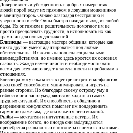
n
Доверчивость и убежденность в добрых намерениях
i
людей порой ведут их прямиком в ловушки мошенников
и манипуляторов. Однако благодаря бесстрашию и
k
уверенности в себе Овны быстро находят выход из любой
беды. Их оптимизм и решительность помогают им не
i
просто преодолевать трудности, а использовать их как
трамплин для новых достижений.
Близнецы
— настоящие мастера общения, которые как
никто другой умеют адаптироваться под любые
обстоятельства. Их жизнь наполнена социальными
взаимодействиями, но именно здесь кроется их основная
слабость. Жажда изменчивости и необходимость быть
всеми для всех часто ведет к запутанности и проблемам в
отношениях.
Близнецы могут оказаться в центре интриг и конфликтов
из-за своей способности манипулировать и играть на
разные стороны. Но благодаря своему острому уму и
гибкости они часто умудряются выходить из самых
трудных ситуаций. Их способность к общению и
разрешению конфликтов помогает им поддерживать
гармонию даже там, где она кажется невозможной.
Рыбы
— мечтатели и интуитивные натуры. Их
воображение богато, но иногда они заблуждаются,
пренебрегая реальностью в погоне за своими фантазиями.
Их решения часто основаны на интуиции и эмоциях, что