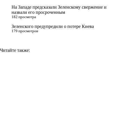
i
На Западе предсказали Зеленскому свержение и
назвали его просроченным
k
182 просмотра
i
Зеленского предупредили о потере Киева
179 просмотров
Читайте также: