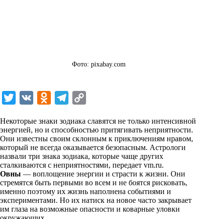
Фото: pixabay.com
T
V
O
T
C
w
K
d
e
o
Некоторые знаки зодиака славятся не только интенсивной
i
n
l
p
энергией, но и способностью притягивать неприятности.
Они известны своим склонным к приключениям нравом,
t
o
e
y
который не всегда оказывается безопасным. Астрологи
t
k
g
L
назвали три знака зодиака, которые чаще других
сталкиваются с неприятностями, передает
vm.ru
.
e
l
r
i
Овны
— воплощение энергии и страсти к жизни. Они
r
a
a
n
стремятся быть первыми во всем и не боятся рисковать,
именно поэтому их жизнь наполнена событиями и
s
m
k
экспериментами. Но их натиск на новое часто закрывает
s
им глаза на возможные опасности и коварные уловки
окружающих.