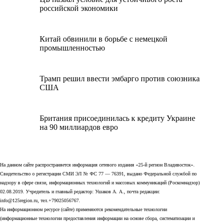
российской экономики
Китай обвинили в борьбе с немецкой
промышленностью
Трамп решил ввести эмбарго против союзника
США
Британия присоединилась к кредиту Украине
на 90 миллиардов евро
На данном сайте распространяется информация сетевого издания «25-й регион Владивосток».
Свидетельство о регистрации СМИ ЭЛ № ФС 77 — 76391, выдано Федеральной службой по
надзору в сфере связи, информационных технологий и массовых коммуникаций (Роскомнадзор)
02.08.2019. Учредитель и главный редактор: Ушаков А. А., почта редакции:
info@125region.ru, тел.+79025056767.
На информационном ресурсе (сайте) применяются рекомендательные технологии
(информационные технологии предоставления информации на основе сбора, систематизации и