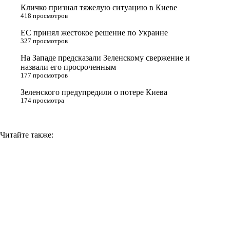
Кличко признал тяжелую ситуацию в Киеве
s
m
k
418 просмотров
s
ЕС принял жестокое решение по Украине
n
327 просмотров
i
На Западе предсказали Зеленскому свержение и
назвали его просроченным
k
177 просмотров
i
Зеленского предупредили о потере Киева
174 просмотра
Читайте также: