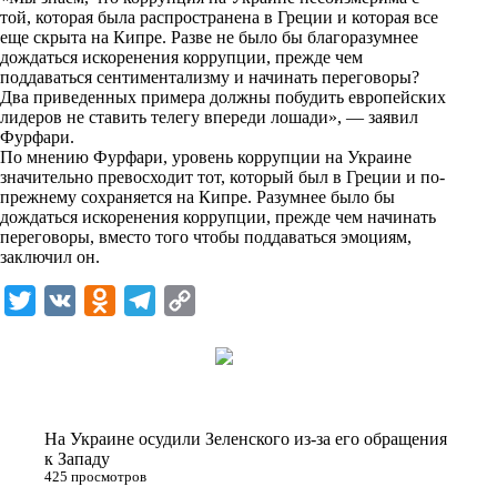
n
той, которая была распространена в Греции и которая все
i
еще скрыта на Кипре. Разве не было бы благоразумнее
дождаться искоренения коррупции, прежде чем
k
поддаваться сентиментализму и начинать переговоры?
Два приведенных примера должны побудить европейских
i
лидеров не ставить телегу впереди лошади», — заявил
Фурфари.
По мнению Фурфари, уровень коррупции на Украине
значительно превосходит тот, который был в Греции и по-
прежнему сохраняется на Кипре. Разумнее было бы
дождаться искоренения коррупции, прежде чем начинать
переговоры, вместо того чтобы поддаваться эмоциям,
заключил он.
T
V
O
T
C
w
K
d
e
o
i
n
l
p
t
o
e
y
t
k
g
L
На Украине осудили Зеленского из-за его обращения
e
l
r
i
к Западу
425 просмотров
r
a
a
n