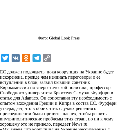
Фото: Global Look Press
T
V
O
T
C
w
K
d
e
o
ЕС должен подождать, пока коррупция на Украине будет
i
n
l
p
искоренена, прежде чем начинать переговоры о ее
вступлении в блок, заявил бывший советник
t
o
e
y
Еврокомиссии по энергетической политике, профессор
t
k
g
L
Свободного университета Брюсселя Самуэль Фурфари в
статье для Atlantico. Он сопоставил эту необходимость с
e
l
r
i
опытом вхождения Греции и Кипра в состав ЕС. Фурфари
r
a
a
n
утверждает, что в обоих этих случаях решения о
присоединении были приняты наспех, чтобы решить
s
m
k
внутриполитические проблемы этих стран, но ни к чему
s
хорошему это не привело, передает
News.ru
.
«Мы знаем, что коррупция на Украине несоизмерима с