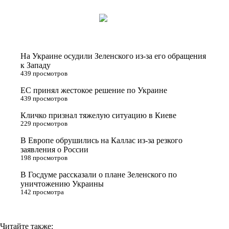
w
K
d
e
o
i
n
l
p
t
o
e
y
t
k
g
L
На Украине осудили Зеленского из-за его обращения
e
l
r
i
к Западу
439 просмотров
r
a
a
n
ЕС принял жестокое решение по Украине
s
m
k
439 просмотров
s
Кличко признал тяжелую ситуацию в Киеве
n
229 просмотров
i
В Европе обрушились на Каллас из-за резкого
заявления о России
k
198 просмотров
i
В Госдуме рассказали о плане Зеленского по
уничтожению Украины
142 просмотра
Читайте также: