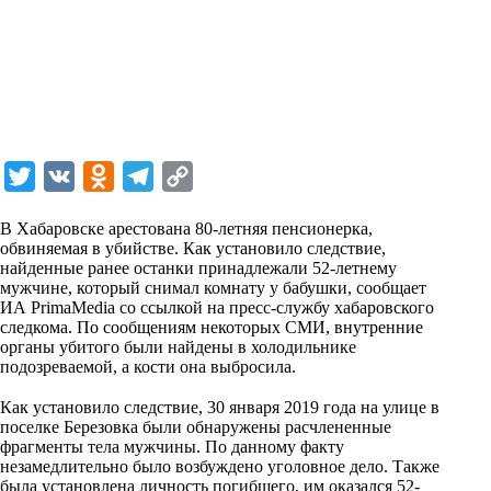
T
V
O
T
C
w
K
d
e
o
В Хабаровске арестована 80-летняя пенсионерка,
i
n
l
p
обвиняемая в убийстве. Как установило следствие,
найденные ранее останки принадлежали 52-летнему
t
o
e
y
мужчине, который снимал комнату у бабушки, сообщает
t
k
g
L
ИА PrimaMedia
со ссылкой на пресс-службу хабаровского
следкома. По сообщениям некоторых СМИ, внутренние
e
l
r
i
органы убитого были найдены в холодильнике
r
a
a
n
подозреваемой, а кости она выбросила.
⠀
s
m
k
Как установило следствие, 30 января 2019 года на улице в
s
поселке Березовка были обнаружены расчлененные
фрагменты тела мужчины. По данному факту
n
незамедлительно было возбуждено уголовное дело. Также
i
была установлена личность погибшего, им оказался 52-