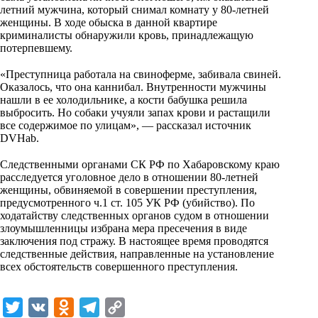
летний мужчина, который снимал комнату у 80-летней
k
женщины. В ходе обыска в данной квартире
i
криминалисты обнаружили кровь, принадлежащую
потерпевшему.
⠀
«Преступница работала на свиноферме, забивала свиней.
Оказалось, что она каннибал. Внутренности мужчины
нашли в ее холодильнике, а кости бабушка решила
выбросить. Но собаки учуяли запах крови и растащили
все содержимое по улицам», — рассказал источник
DVHab.
⠀
Следственными органами СК РФ по Хабаровскому краю
расследуется уголовное дело в отношении 80-летней
женщины, обвиняемой в совершении преступления,
предусмотренного ч.1 ст. 105 УК РФ (убийство). По
ходатайству следственных органов судом в отношении
злоумышленницы избрана мера пресечения в виде
заключения под стражу. В настоящее время проводятся
следственные действия, направленные на установление
всех обстоятельств совершенного преступления.
T
V
O
T
C