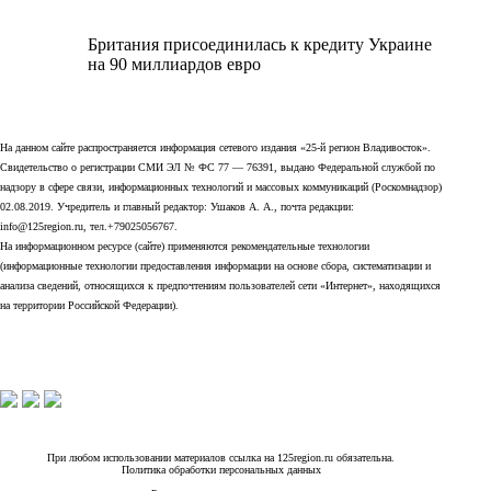
Британия присоединилась к кредиту Украине
на 90 миллиардов евро
На данном сайте распространяется информация сетевого издания «25-й регион Владивосток».
Свидетельство о регистрации СМИ ЭЛ № ФС 77 — 76391, выдано Федеральной службой по
надзору в сфере связи, информационных технологий и массовых коммуникаций (Роскомнадзор)
02.08.2019. Учредитель и главный редактор: Ушаков А. А., почта редакции:
info@125region.ru, тел.+79025056767.
На информационном ресурсе (сайте) применяются рекомендательные технологии
(информационные технологии предоставления информации на основе сбора, систематизации и
анализа сведений, относящихся к предпочтениям пользователей сети «Интернет», находящихся
на территории Российской Федерации).
При любом использовании материалов ссылка на 125region.ru обязательна.
Политика обработки персональных данных