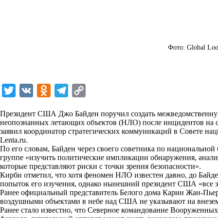
Фото: Global Loo
T
V
O
T
C
w
K
d
e
o
Президент США Джо Байден поручил создать межведомственную
i
n
l
p
неопознанных летающих объектов (НЛО) после инцидентов на се
заявил координатор стратегических коммуникаций в Совете на
t
o
e
y
Lenta.ru
.
t
k
g
L
По его словам, Байден через своего советника по национально
группе «изучить политические импликации обнаружения, анали
e
l
r
i
которые представляют риски с точки зрения безопасности».
r
a
a
n
Кирби отметил, что хотя феномен НЛО известен давно, до Байд
попыток его изучения, однако нынешний президент США «все э
s
m
k
Ранее официальный представитель Белого дома Карин Жан-Пьер
s
воздушными объектами в небе над США не указывают на внезе
Ранее стало известно, что Северное командование Вооруженных
n