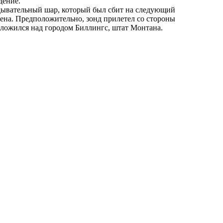
дение.
дывательный шар, который был сбит на следующий
дена. Предположительно, зонд прилетел со стороны
оложился над городом Биллингс, штат Монтана.