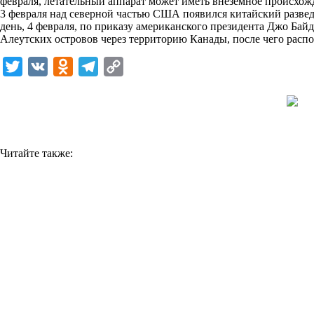
февраля, летательный аппарат может иметь внеземное происхож
i
3 февраля над северной частью США появился китайский разве
день, 4 февраля, по приказу американского президента Джо Бай
k
Алеутских островов через территорию Канады, после чего расп
i
T
V
O
T
C
w
K
d
e
o
i
n
l
p
t
o
e
y
t
k
g
L
Читайте также:
e
l
r
i
r
a
a
n
s
m
k
s
n
i
k
i