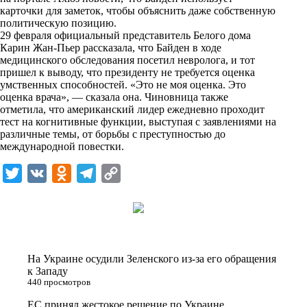
n
карточки для заметок, чтобы объяснить даже собственную
i
политическую позицию.
29 февраля официальный представитель Белого дома
k
Карин Жан-Пьер рассказала, что Байден в ходе
медицинского обследования посетил невролога, и тот
i
пришел к выводу, что президенту не требуется оценка
умственных способностей. «Это не моя оценка. Это
оценка врача», — сказала она. Чиновница также
отметила, что американский лидер ежедневно проходит
тест на когнитивные функции, выступая с заявлениями на
различные темы, от борьбы с преступностью до
международной повестки.
T
V
O
T
C
w
K
d
e
o
i
n
l
p
t
o
e
y
t
k
g
L
На Украине осудили Зеленского из-за его обращения
e
l
r
i
к Западу
440 просмотров
r
a
a
n
ЕС принял жестокое решение по Украине