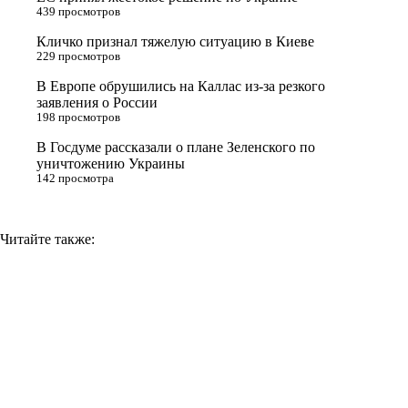
s
m
k
439 просмотров
s
Кличко признал тяжелую ситуацию в Киеве
n
229 просмотров
i
В Европе обрушились на Каллас из-за резкого
заявления о России
k
198 просмотров
i
В Госдуме рассказали о плане Зеленского по
уничтожению Украины
142 просмотра
Читайте также: