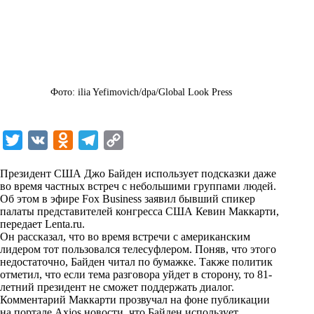
Фото: ilia Yefimovich/dpa/Global Look Press
T
V
O
T
C
w
K
d
e
o
Президент США Джо Байден использует подсказки даже
i
n
l
p
во время частных встреч с небольшими группами людей.
Об этом в эфире Fox Business заявил бывший спикер
t
o
e
y
палаты представителей конгресса США Кевин Маккарти,
t
k
g
L
передает
Lenta.ru
.
Он рассказал, что во время встречи с американским
e
l
r
i
лидером тот пользовался телесуфлером. Поняв, что этого
r
a
a
n
недостаточно, Байден читал по бумажке. Также политик
отметил, что если тема разговора уйдет в сторону, то 81-
s
m
k
летний президент не сможет поддержать диалог.
s
Комментарий Маккарти прозвучал на фоне публикации
на портале Axios новости, что Байден использует