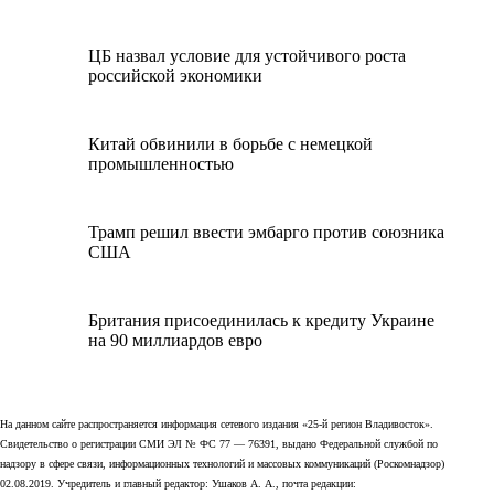
ЦБ назвал условие для устойчивого роста
российской экономики
Китай обвинили в борьбе с немецкой
промышленностью
Трамп решил ввести эмбарго против союзника
США
Британия присоединилась к кредиту Украине
на 90 миллиардов евро
На данном сайте распространяется информация сетевого издания «25-й регион Владивосток».
Свидетельство о регистрации СМИ ЭЛ № ФС 77 — 76391, выдано Федеральной службой по
надзору в сфере связи, информационных технологий и массовых коммуникаций (Роскомнадзор)
02.08.2019. Учредитель и главный редактор: Ушаков А. А., почта редакции: