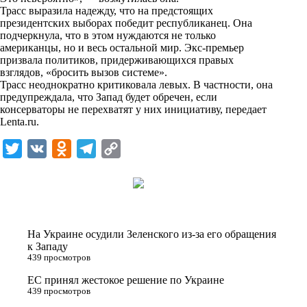
i
Трасс выразила надежду, что на предстоящих
президентских выборах победит республиканец. Она
k
подчеркнула, что в этом нуждаются не только
американцы, но и весь остальной мир. Экс-премьер
i
призвала политиков, придерживающихся правых
взглядов, «бросить вызов системе».
Трасс неоднократно критиковала левых. В частности, она
предупреждала, что Запад будет обречен, если
консерваторы не перехватят у них инициативу, передает
Lenta.ru
.
T
V
O
T
C
w
K
d
e
o
i
n
l
p
t
o
e
y
t
k
g
L
На Украине осудили Зеленского из-за его обращения
e
l
r
i
к Западу
439 просмотров
r
a
a
n
ЕС принял жестокое решение по Украине
s
m
k
439 просмотров
s