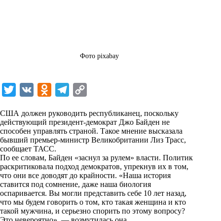
Фото pixabay
T
V
O
T
C
w
K
d
e
o
США должен руководить республиканец, поскольку
i
n
l
p
действующий президент-демократ Джо Байден не
способен управлять страной. Такое мнение высказала
t
o
e
y
бывший премьер-министр Великобритании Лиз Трасс,
t
k
g
L
сообщает
ТАСС
.
По ее словам, Байден «заснул за рулем» власти. Политик
e
l
r
i
раскритиковала подход демократов, упрекнув их в том,
r
a
a
n
что они все доводят до крайности. «Наша история
ставится под сомнение, даже наша биология
s
m
k
оспаривается. Вы могли представить себе 10 лет назад,
s
что мы будем говорить о том, кто такая женщина и кто
такой мужчина, и серьезно спорить по этому вопросу?
n
Это невероятно», — возмутилась она.