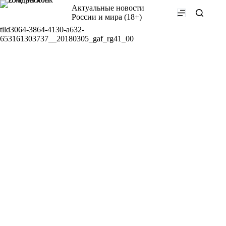
Перейти
Актуальные новости
к
России и мира (18+)
сути
tild3064-3864-4130-a632-
653161303737__20180305_gaf_rg41_00