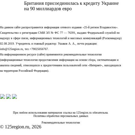
Британия присоединилась к кредиту Украине
на 90 миллиардов евро
На данном сайте распространяется информация сетевого издания «25-й регион Владивосток».
Свидетельство о регистрации СМИ ЭЛ № ФС 77 — 76391, выдано Федеральной службой по
надзору в сфере связи, информационных технологий и массовых коммуникаций (Роскомнадзор)
02.08.2019. Учредитель и главный редактор: Ушаков А. А., почта редакции:
info@125region.ru, тел.+79025056767.
На информационном ресурсе (сайте) применяются рекомендательные технологии
(информационные технологии предоставления информации на основе сбора, систематизации и
анализа сведений, относящихся к предпочтениям пользователей сети «Интернет», находящихся
на территории Российской Федерации).
При любом использовании материалов ссылка на 125region.ru обязательна.
Политика обработки персональных данных
Рекомендательные технологии
© 125region.ru, 2026