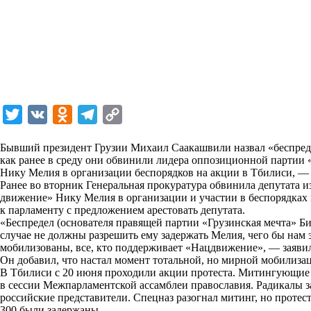
T
V
O
T
C
w
K
d
e
o
Бывший президент Грузии Михаил Саакашвили назвал «беспреде
i
n
l
p
как ранее в среду они обвинили лидера оппозиционной партии 
Нику Мелия в организации беспорядков на акции в Тбилиси, 
t
o
e
y
Ранее во вторник Генеральная прокуратура обвинила депутата
t
k
g
L
движение» Нику Мелия в организации и участии в беспорядках в
к парламенту с предложением арестовать депутата.
e
l
r
i
«Беспредел (основателя правящей партии «Грузинская мечта» 
r
a
a
n
случае не должны разрешить ему задержать Мелия, чего бы нам 
мобилизованы, все, кто поддерживает «Нацдвижение», — заяви
s
m
k
Он добавил, что настал момент тотальной, но мирной мобилизаци
s
В Тбилиси с 20 июня проходили акции протеста. Митингующие 
в сессии Межпарламентской ассамблеи православия. Радикалы з
n
российские представители. Спецназ разогнал митинг, но протес
i
300 были задержаны.