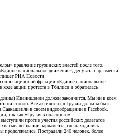
лом» правление грузинских властей после того,
«Единое национальное движение», депутата парламента
— пишет
РИА Новости
.
 из оппозиционной фракции «Единое национальное
 ходе акции протеста в Тбилиси и обратилась
Бидзины) Иванишвили должен закончится. Мы ни в коем
это ни стоило. Все активисты в Грузии должны быть
л Саакашвили в своем видеообращении в Facebook.
и, так как «Грузия в опасности».
выступили против участия российских делегатов
ахватывали здание парламента, где находились
ты продолжились. Пострадали 240 человек, более