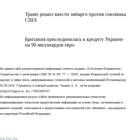
Трамп решил ввести эмбарго против союзника
США
Британия присоединилась к кредиту Украине
на 90 миллиардов евро
На данном сайте распространяется информация сетевого издания «25-й регион Владивосток».
Свидетельство о регистрации СМИ ЭЛ № ФС 77 — 76391, выдано Федеральной службой по
надзору в сфере связи, информационных технологий и массовых коммуникаций (Роскомнадзор)
02.08.2019. Учредитель и главный редактор: Ушаков А. А., почта редакции:
info@125region.ru, тел.+79025056767.
На информационном ресурсе (сайте) применяются рекомендательные технологии
(информационные технологии предоставления информации на основе сбора, систематизации и
анализа сведений, относящихся к предпочтениям пользователей сети «Интернет», находящихся
на территории Российской Федерации).