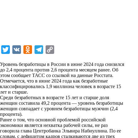
T
V
O
T
C
w
K
d
e
o
Уровень безработицы в России в июне 2024 года снизился
i
n
l
p
до 2,4 процента против 2,6 процента месяцем ранее. Об
этом сообщает
t
o
ТАСС
e
со ссылкой на данные Росстата.
y
Отмечается, что в июне 2024 года как безработные
t
k
g
L
классифицировались 1,9 миллиона человек в возрасте 15
лет и старше.
e
l
r
i
Среди безработных в возрасте 15 лет и старше доля
r
a
a
n
женщин составила 49,2 процента — уровень безработицы
женщин совпадает с уровнем безработицы мужчин (2,4
s
m
k
процента).
s
Ранее о том, что основной проблемой российской
экономики является нехватка рабочей силы, не раз
n
говорила глава Центробанка Эльвира Набиуллина. По ее
i
словам, с дефицитом кадров сталкиваются две из трех