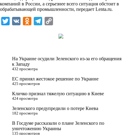
компаний в России, а серьезнее всего ситуация обстоит в
k
обрабатывающей промышленности, передает
Lenta.ru
.
i
T
V
O
T
C
w
K
d
e
o
i
n
l
p
t
o
e
y
t
k
g
L
На Украине осудили Зеленского из-за его обращения
e
l
r
i
к Западу
432 просмотра
r
a
a
n
ЕС принял жестокое решение по Украине
s
m
k
425 просмотров
s
Кличко признал тяжелую ситуацию в Киеве
n
424 просмотра
i
Зеленского предупредили о потере Киева
182 просмотра
k
i
В Госдуме рассказали о плане Зеленского по
уничтожению Украины
135 просмотров