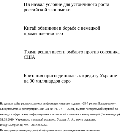
ЦБ назвал условие для устойчивого роста
российской экономики
Китай обвинили в борьбе с немецкой
промышленностью
Трамп решил ввести эмбарго против союзника
США
Британия присоединилась к кредиту Украине
на 90 миллиардов евро
На данном сайте распространяется информация сетевого издания «25-й регион Владивосток».
Свидетельство о регистрации СМИ ЭЛ № ФС 77 — 76391, выдано Федеральной службой по
надзору в сфере связи, информационных технологий и массовых коммуникаций (Роскомнадзор)
02.08.2019. Учредитель и главный редактор: Ушаков А. А., почта редакции:
info@125region.ru, тел.+79025056767.
На информационном ресурсе (сайте) применяются рекомендательные технологии