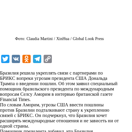
Фото: Claudia Martini / XinHua / Global Look Press
T
V
O
T
C
w
K
d
e
o
Бразилия решила укреплять связи с партнерами по
i
n
l
p
БРИКС вопреки угрозам президента США Дональда
Трампа о введении пошлин. Об этом заявил специальный
t
o
e
y
помощник бразильского президента по международным
t
k
g
L
вопросам Селсу Аморим в интервью британской газете
Financial Times.
e
l
r
i
По словам Аморим, угрозы США ввести пошлины
r
a
a
n
против Бразилии подталкивают страну к укреплению
связей с БРИКС. Он подчеркнул, что Бразилия хочет
s
m
k
расширять международные отношения и не зависеть ни от
s
одной страны.
Помощник президента добавил, что Бразилия