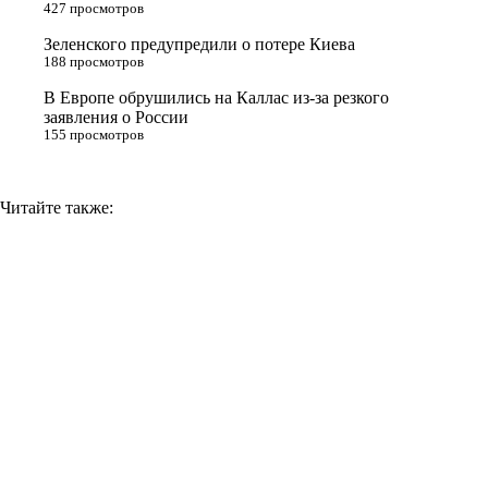
n
427 просмотров
i
Зеленского предупредили о потере Киева
188 просмотров
k
i
В Европе обрушились на Каллас из-за резкого
заявления о России
155 просмотров
Читайте также: