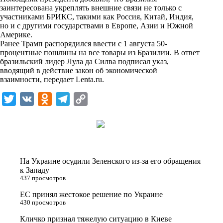
n
заинтересована укреплять внешние связи не только с
i
участниками БРИКС, такими как Россия, Китай, Индия,
но и с другими государствами в Европе, Азии и Южной
k
Америке.
Ранее Трамп распорядился ввести с 1 августа 50-
i
процентные пошлины на все товары из Бразилии. В ответ
бразильский лидер Лула да Силва подписал указ,
вводящий в действие закон об экономической
взаимности, передает
Lenta.ru
.
T
V
O
T
C
w
K
d
e
o
i
n
l
p
t
o
e
y
t
k
g
L
На Украине осудили Зеленского из-за его обращения
e
l
r
i
к Западу
437 просмотров
r
a
a
n
ЕС принял жестокое решение по Украине
s
m
k
430 просмотров
s
Кличко признал тяжелую ситуацию в Киеве