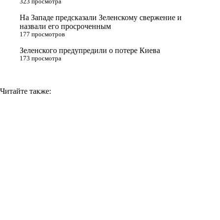
323 просмотра
i
На Западе предсказали Зеленскому свержение и
назвали его просроченным
k
177 просмотров
i
Зеленского предупредили о потере Киева
173 просмотра
Читайте также: