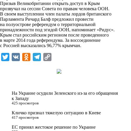
Призыв Великобритании открыть доступ в Крым
k
прозвучал на сессии Совета по правам человека ООН.
В своем выступлении член палаты лордов британского
i
Парламента Ричард Балф предложил провести
на полуострове референдум о территориальной
принадлежности под эгидой ООН, напоминает «Ридус».
Крым стал российским регионом после проведенного
в марте 2014 года референдума. За воссоединение
с Россией высказались 96,77% крымчан.
T
V
O
T
C
w
K
d
e
o
i
n
l
p
t
o
e
y
t
k
g
L
На Украине осудили Зеленского из-за его обращения
e
l
r
i
к Западу
425 просмотров
r
a
a
n
Кличко признал тяжелую ситуацию в Киеве
s
m
k
417 просмотров
s
ЕС принял жестокое решение по Украине
n