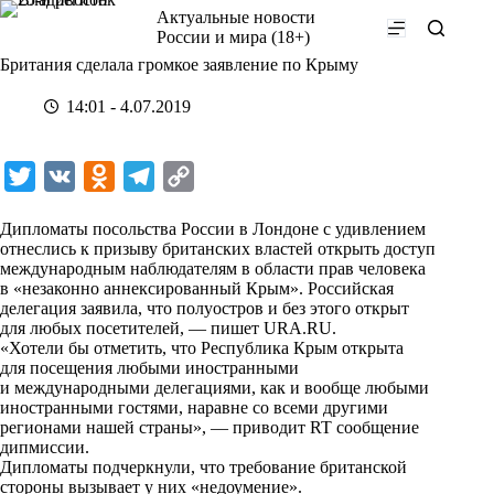
Перейти
Актуальные новости
к
России и мира (18+)
сути
Британия сделала громкое заявление по Крыму
14:01 - 4.07.2019
T
V
O
T
C
w
K
d
e
o
Дипломаты посольства России в Лондоне с удивлением
i
n
l
p
отнеслись к призыву британских властей открыть доступ
международным наблюдателям в области прав человека
t
o
e
y
в «незаконно аннексированный Крым». Российская
t
k
g
L
делегация заявила, что полуостров и без этого открыт
для любых посетителей, — пишет
URA.RU
.
e
l
r
i
«Хотели бы отметить, что Республика Крым открыта
r
a
a
n
для посещения любыми иностранными
и международными делегациями, как и вообще любыми
s
m
k
иностранными гостями, наравне со всеми другими
s
регионами нашей страны», — приводит RT сообщение
дипмиссии.
n
Дипломаты подчеркнули, что требование британской
i
стороны вызывает у них «недоумение».