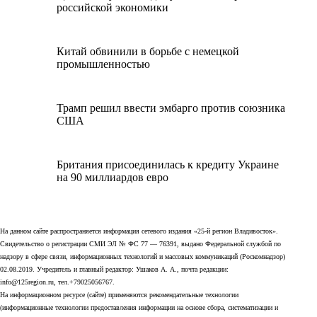
российской экономики
Китай обвинили в борьбе с немецкой
промышленностью
Трамп решил ввести эмбарго против союзника
США
Британия присоединилась к кредиту Украине
на 90 миллиардов евро
На данном сайте распространяется информация сетевого издания «25-й регион Владивосток».
Свидетельство о регистрации СМИ ЭЛ № ФС 77 — 76391, выдано Федеральной службой по
надзору в сфере связи, информационных технологий и массовых коммуникаций (Роскомнадзор)
02.08.2019. Учредитель и главный редактор: Ушаков А. А., почта редакции:
info@125region.ru, тел.+79025056767.
На информационном ресурсе (сайте) применяются рекомендательные технологии
(информационные технологии предоставления информации на основе сбора, систематизации и