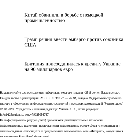
Китай обвинили в борьбе с немецкой
промышленностью
Трамп решил ввести эмбарго против союзника
США
Британия присоединилась к кредиту Украине
на 90 миллиардов евро
На данном сайте распространяется информация сетевого издания «25-й регион Владивосток».
Свидетельство о регистрации СМИ ЭЛ № ФС 77 — 76391, выдано Федеральной службой по
надзору в сфере связи, информационных технологий и массовых коммуникаций (Роскомнадзор)
02.08.2019. Учредитель и главный редактор: Ушаков А. А., почта редакции:
info@125region.ru, тел.+79025056767.
На информационном ресурсе (сайте) применяются рекомендательные технологии
(информационные технологии предоставления информации на основе сбора, систематизации и
анализа сведений, относящихся к предпочтениям пользователей сети «Интернет», находящихся
на территории Российской Федерации).