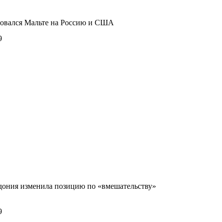
ловался Мальте на Россию и США
9
дония изменила позицию по «вмешательству»
9