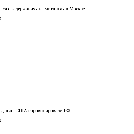
лся о задержаниях на митингах в Москве
9
седание: США спровоцировали РФ
9