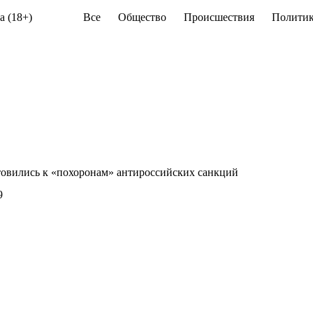
а (18+)
Все
Общество
Происшествия
Политик
товились к «похоронам» антироссийских санкций
9