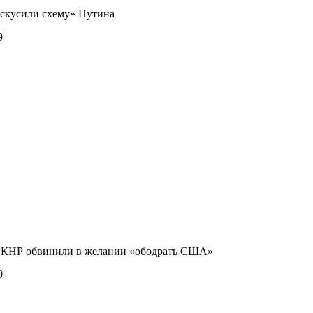
аскусили схему» Путина
9
у КНР обвинили в желании «ободрать США»
9