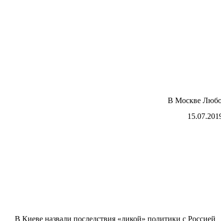
В Москве Любо
15.07.201
В Киеве назвали последствия «дикой» политики с Россией