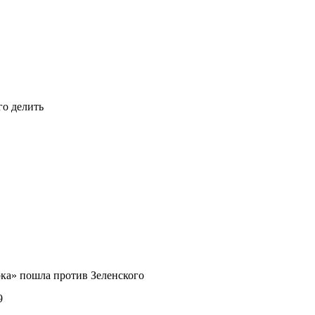
го делить
ка» пошла против Зеленского
9