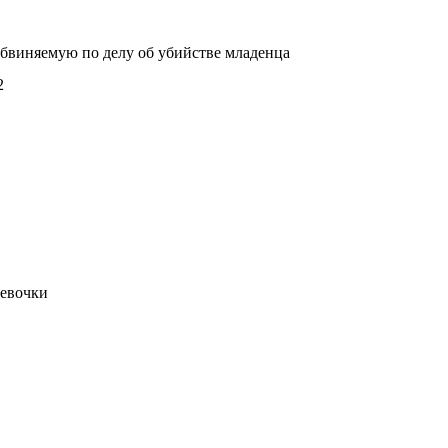
обвиняемую по делу об убийстве младенца
2
девочки