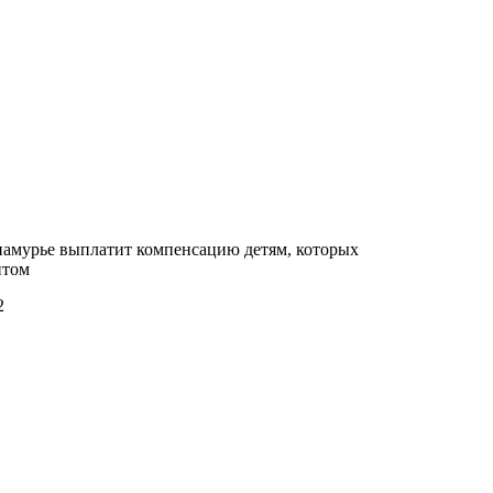
иамурье выплатит компенсацию детям, которых
итом
2