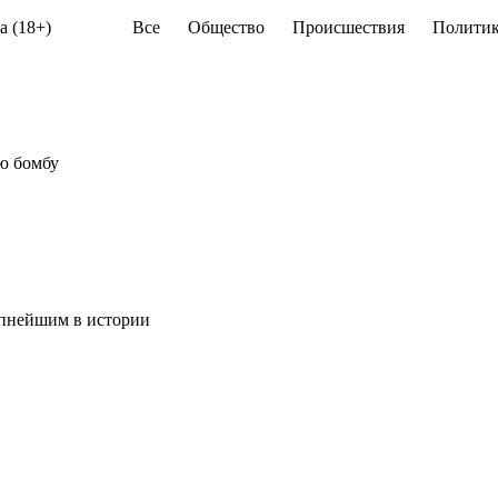
а (18+)
Все
Общество
Происшествия
Политик
ую бомбу
упнейшим в истории