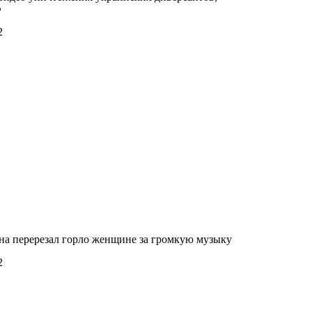
Ф
2
на перерезал горло женщине за громкую музыку
2