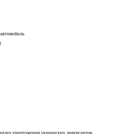
 автомобиль
2
видео уничтожения украинских диверсантов,