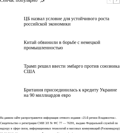
Сейчас популярно
ЦБ назвал условие для устойчивого роста
российской экономики
Китай обвинили в борьбе с немецкой
промышленностью
Трамп решил ввести эмбарго против союзника
США
Британия присоединилась к кредиту Украине
на 90 миллиардов евро
На данном сайте распространяется информация сетевого издания «25-й регион Владивосток».
Свидетельство о регистрации СМИ ЭЛ № ФС 77 — 76391, выдано Федеральной службой по
надзору в сфере связи, информационных технологий и массовых коммуникаций (Роскомнадзор)