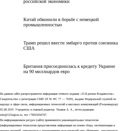
российской экономики
Китай обвинили в борьбе с немецкой
промышленностью
Трамп решил ввести эмбарго против союзника
США
Британия присоединилась к кредиту Украине
на 90 миллиардов евро
На данном сайте распространяется информация сетевого издания «25-й регион Владивосток».
Свидетельство о регистрации СМИ ЭЛ № ФС 77 — 76391, выдано Федеральной службой по
надзору в сфере связи, информационных технологий и массовых коммуникаций (Роскомнадзор)
02.08.2019. Учредитель и главный редактор: Ушаков А. А., почта редакции:
info@125region.ru, тел.+79025056767.
На информационном ресурсе (сайте) применяются рекомендательные технологии
(информационные технологии предоставления информации на основе сбора, систематизации и
анализа сведений, относящихся к предпочтениям пользователей сети «Интернет», находящихся