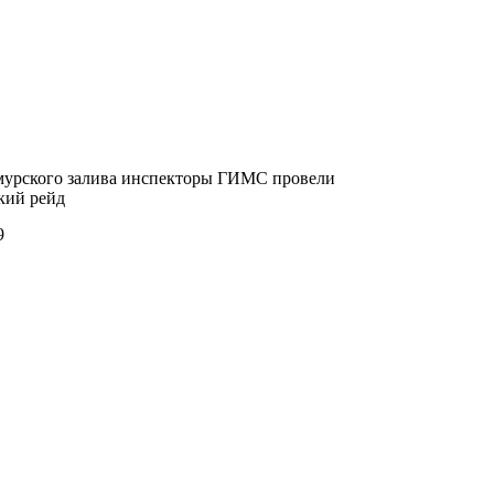
мурского залива инспекторы ГИМС провели
кий рейд
9