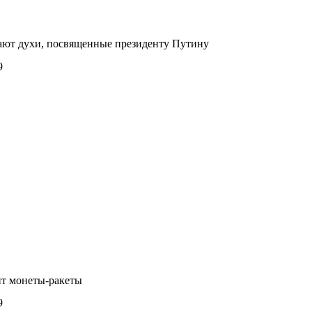
ают духи, посвященные президенту Путину
9
ит монеты-ракеты
9