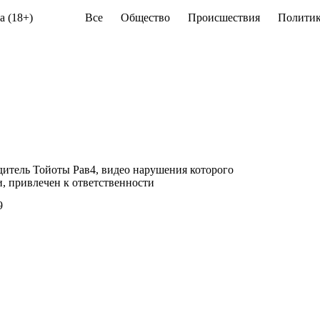
а (18+)
Все
Общество
Происшествия
Политик
итель Тойоты Рав4, видео нарушения которого
и, привлечен к ответственности
9