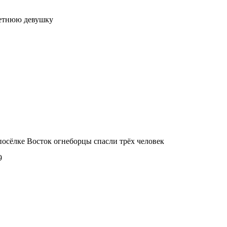
летнюю девушку
осёлке Восток огнеборцы спасли трёх человек
9