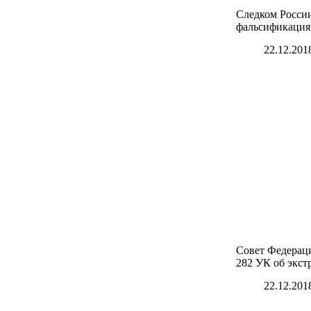
Следком России
фальсификация
22.12.201
Совет Федерац
282 УК об экст
22.12.201