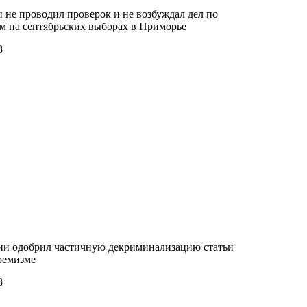
 не проводил проверок и не возбуждал дел по
м на сентябрьских выборах в Приморье
8
ии одобрил частичную декриминализацию статьи
ремизме
8