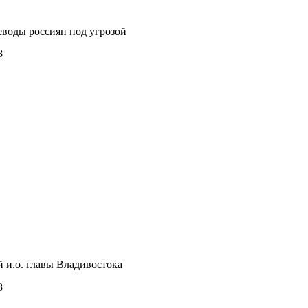
воды россиян под угрозой
8
 и.о. главы Владивостока
8