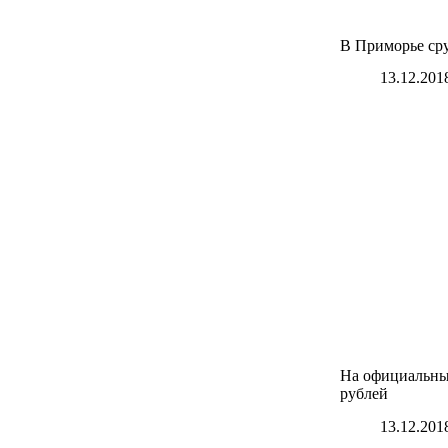
В Приморье сру
13.12.201
На официальных
рублей
13.12.201