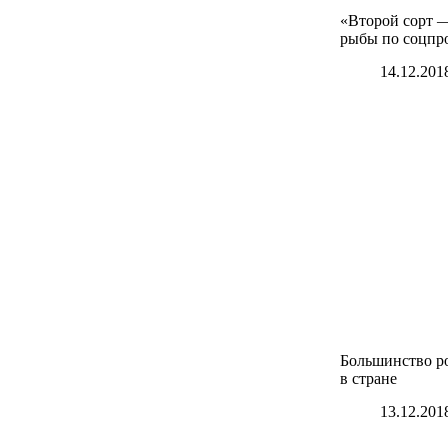
«Второй сорт —
рыбы по соцпр
14.12.201
Большинство ро
в стране
13.12.201