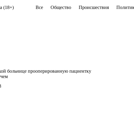
а (18+)
Все
Общество
Происшествия
Политик
кой больнице прооперированную пациентку
тчем
8