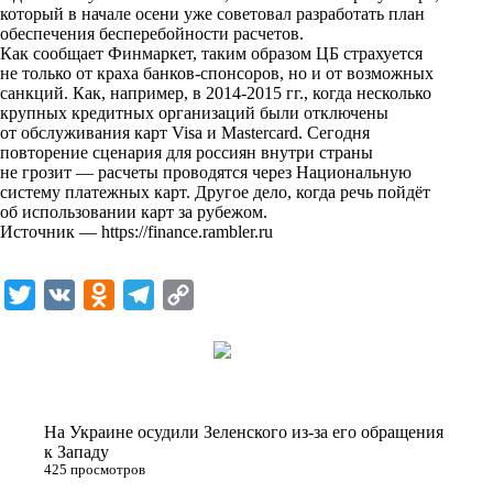
i
который в начале осени уже советовал разработать план
обеспечения бесперебойности расчетов.
k
Как сообщает Финмаркет, таким образом ЦБ страхуется
не только от краха банков-спонсоров, но и от возможных
i
санкций. Как, например, в 2014-2015 гг., когда несколько
крупных кредитных организаций были отключены
от обслуживания карт Visa и Mastercard. Сегодня
повторение сценария для россиян внутри страны
не грозит — расчеты проводятся через Национальную
систему платежных карт. Другое дело, когда речь пойдёт
об использовании карт за рубежом.
Источник —
https://finance.rambler.ru
T
V
O
T
C
w
K
d
e
o
i
n
l
p
t
o
e
y
t
k
g
L
На Украине осудили Зеленского из-за его обращения
e
l
r
i
к Западу
425 просмотров
r
a
a
n