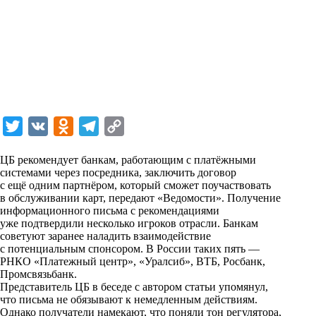
T
V
O
T
C
w
K
d
e
o
ЦБ рекомендует банкам, работающим с платёжными
i
n
l
p
системами через посредника, заключить договор
с ещё одним партнёром, который сможет поучаствовать
t
o
e
y
в обслуживании карт, передают «Ведомости». Получение
t
k
g
L
информационного письма с рекомендациями
уже подтвердили несколько игроков отрасли. Банкам
e
l
r
i
советуют заранее наладить взаимодействие
r
a
a
n
с потенциальным спонсором. В России таких пять —
РНКО «Платежный центр», «Уралсиб», ВТБ, Росбанк,
s
m
k
Промсвязьбанк.
s
Представитель ЦБ в беседе с автором статьи упомянул,
что письма не обязывают к немедленным действиям.
n
Однако получатели намекают, что поняли тон регулятора,