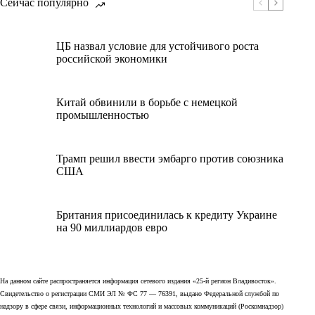
Сейчас популярно
ЦБ назвал условие для устойчивого роста
российской экономики
Китай обвинили в борьбе с немецкой
промышленностью
Трамп решил ввести эмбарго против союзника
США
Британия присоединилась к кредиту Украине
на 90 миллиардов евро
На данном сайте распространяется информация сетевого издания «25-й регион Владивосток».
Свидетельство о регистрации СМИ ЭЛ № ФС 77 — 76391, выдано Федеральной службой по
надзору в сфере связи, информационных технологий и массовых коммуникаций (Роскомнадзор)