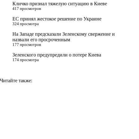
Кличко признал тяжелую ситуацию в Киеве
s
m
k
417 просмотров
s
ЕС принял жестокое решение по Украине
n
324 просмотра
i
На Западе предсказали Зеленскому свержение и
назвали его просроченным
k
177 просмотров
i
Зеленского предупредили о потере Киева
174 просмотра
Читайте также: