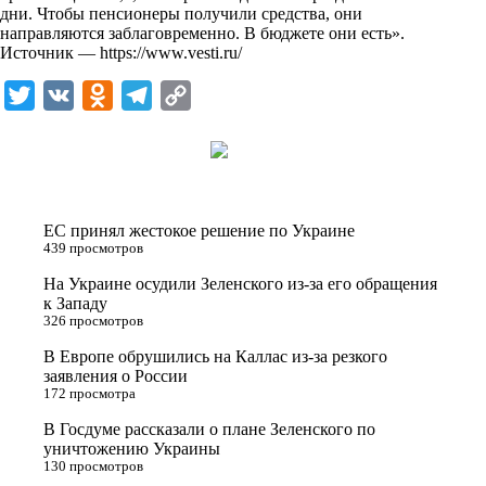
дни. Чтобы пенсионеры получили средства, они
k
направляются заблаговременно.
В бюджете
они есть».
Источник —
https://www.vesti.ru/
i
T
V
O
T
C
w
K
d
e
o
i
n
l
p
t
o
e
y
t
k
g
L
ЕС принял жестокое решение по Украине
e
l
r
i
439 просмотров
r
a
a
n
На Украине осудили Зеленского из-за его обращения
к Западу
s
m
k
326 просмотров
s
В Европе обрушились на Каллас из-за резкого
n
заявления о России
172 просмотра
i
В Госдуме рассказали о плане Зеленского по
k
уничтожению Украины
i
130 просмотров