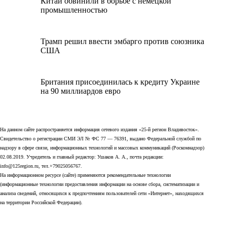
Китай обвинили в борьбе с немецкой
промышленностью
Трамп решил ввести эмбарго против союзника
США
Британия присоединилась к кредиту Украине
на 90 миллиардов евро
На данном сайте распространяется информация сетевого издания «25-й регион Владивосток».
Свидетельство о регистрации СМИ ЭЛ № ФС 77 — 76391, выдано Федеральной службой по
надзору в сфере связи, информационных технологий и массовых коммуникаций (Роскомнадзор)
02.08.2019. Учредитель и главный редактор: Ушаков А. А., почта редакции:
info@125region.ru, тел.+79025056767.
На информационном ресурсе (сайте) применяются рекомендательные технологии
(информационные технологии предоставления информации на основе сбора, систематизации и
анализа сведений, относящихся к предпочтениям пользователей сети «Интернет», находящихся
на территории Российской Федерации).