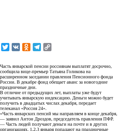
T
V
O
T
C
w
K
d
e
o
i
n
l
p
Часть январской
пенсии
россиянам выплатят досрочно,
сообщила вице-премьер Татьяна Голикова на
t
o
e
y
расширенном заседании правления Пенсионного фонда
t
k
g
L
России. В декабре фонд обещает аванс за новогодние
праздничные дни.
e
l
r
i
В отличие от предыдущих лет, выплаты уже будут
r
a
a
n
учитывать январскую индексацию. Деньги можно будет
получить в двадцатых числах декабря, передает
s
m
k
телеканал
«Россия 24»
.
s
«Часть январских пенсий мы направляем в конце декабря,
— заявил Антон Дроздов, председатель правления ПФР.
n
— Часть людей получают деньги на почте и в других
i
организациях. 1,2,3 января попадают на праздничные