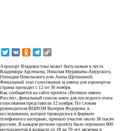
T
V
O
T
C
w
K
d
e
o
Аэропорт Владивостока может быть назван в честь
i
n
l
p
Владимира Арсеньева, Николая Муравьёва-Амурского,
Геннадия Невельского или Анны Щетининой.
t
o
e
y
Финальный этап голосования за имена для аэропортов
t
k
g
L
страны проходит с 12 по 30 ноября.
Как сообщается на сайте проекта «Великие имена
e
l
r
i
России», финальный список имен для последнего этапа
r
a
a
n
голосования представили 12 ноября. По словам
руководителя ВЦИОМ Валерия Федорова, в
s
m
k
исследовании, которое проводилось в формате
s
телефонного интервью, приняло участие около 38 тысяч
россиян. В каждом регионе проекта было опрошено 800
n
респондентов в возрасте от 18 до 70 лет, мужчин и