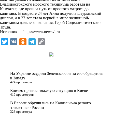
Владивостокского морского техникума работала на
Камчатке, где прошла путь от простого матроса до
капитана. В возрасте 24 лет Анна получила штурманский
диплом, а в 27 лет стала первой в мире женщиной-
капитаном дальнего плавания. Герой Социалистического
Труда.
Источник —
https://www.newsvl.ru
T
V
O
T
C
w
K
d
e
o
i
n
l
p
t
o
e
y
t
k
g
L
На Украине осудили Зеленского из-за его обращения
e
l
r
i
к Западу
424 просмотра
r
a
a
n
Кличко признал тяжелую ситуацию в Киеве
s
m
k
416 просмотров
s
В Европе обрушились на Каллас из-за резкого
n
заявления о России
323 просмотра
i