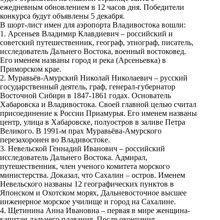
ежедневным обновлением в 12 часов дня. Победители
конкурса будут объявлены 5 декабря.
В шорт-лист имен для аэропорта Владивостока вошли:
1. Арсеньев Владимир Клавдиевич – российский и
советский путешественник, географ, этнограф, писатель,
исследователь Дальнего Востока, военный востоковед.
Его именем названы город и река (Арсеньевка) в
Приморском крае.
2. Муравьёв-Амурский Николай Николаевич – русский
государственный деятель, граф, генерал-губернатор
Восточной Сибири в 1847-1861 годах. Основатель
Хабаровска и Владивостока. Своей главной целью считал
присоединение к России Приамурья. Его именем названы
центр, улица в Хабаровске, полуостров в заливе Петра
Великого. В 1991-м прах Муравьёва-Амурского
перезахоронен во Владивостоке.
3. Невельской Геннадий Иванович – российский
исследователь Дальнего Востока. Адмирал,
путешественник, член ученого комитета морского
министерства. Доказал, что Сахалин – остров. Именем
Невельского названы 12 географических пунктов в
Японском и Охотском морях, Дальневосточное высшее
инженерное морское училище и город на Сахалине.
4. Щетинина Анна Ивановна – первая в мире женщина-
капитан дальнего плавания. После окончания