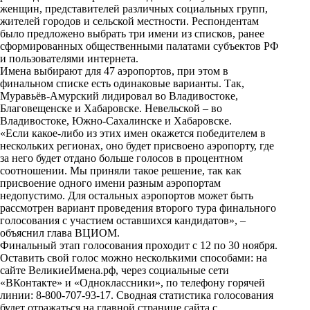
i
женщин, представителей различных социальных групп,
жителей городов и сельской местности. Респондентам
k
было предложено выбрать три имени из списков, ранее
сформированных общественными палатами субъектов РФ
i
и пользователями интернета.
Имена выбирают для 47 аэропортов, при этом в
финальном списке есть одинаковые варианты. Так,
Муравьёв-Амурский лидировал во Владивостоке,
Благовещенске и Хабаровске. Невельской – во
Владивостоке, Южно-Сахалинске и Хабаровске.
«Если какое-либо из этих имен окажется победителем в
нескольких регионах, оно будет присвоено аэропорту, где
за него будет отдано больше голосов в процентном
соотношении. Мы приняли такое решение, так как
присвоение одного имени разным аэропортам
недопустимо. Для остальных аэропортов может быть
рассмотрен вариант проведения второго тура финального
голосования с участием оставшихся кандидатов», –
объяснил глава ВЦИОМ.
Финальный этап голосования проходит с 12 по 30 ноября.
Оставить свой голос можно несколькими способами: на
сайте ВеликиеИмена.рф, через социальные сети
«ВКонтакте» и «Одноклассники», по телефону горячей
линии: 8-800-707-93-17. Сводная статистика голосования
будет отражаться на главной странице сайта с