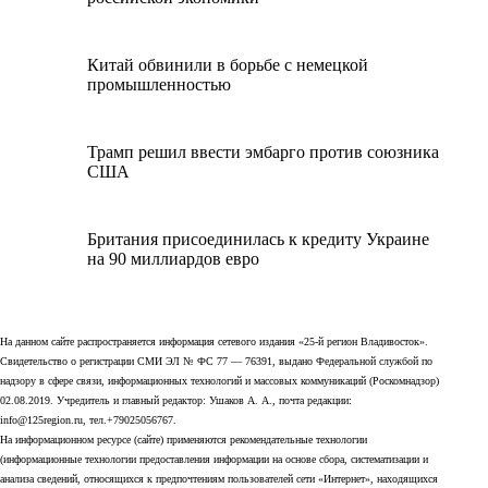
Китай обвинили в борьбе с немецкой
промышленностью
Трамп решил ввести эмбарго против союзника
США
Британия присоединилась к кредиту Украине
на 90 миллиардов евро
На данном сайте распространяется информация сетевого издания «25-й регион Владивосток».
Свидетельство о регистрации СМИ ЭЛ № ФС 77 — 76391, выдано Федеральной службой по
надзору в сфере связи, информационных технологий и массовых коммуникаций (Роскомнадзор)
02.08.2019. Учредитель и главный редактор: Ушаков А. А., почта редакции:
info@125region.ru, тел.+79025056767.
На информационном ресурсе (сайте) применяются рекомендательные технологии
(информационные технологии предоставления информации на основе сбора, систематизации и
анализа сведений, относящихся к предпочтениям пользователей сети «Интернет», находящихся