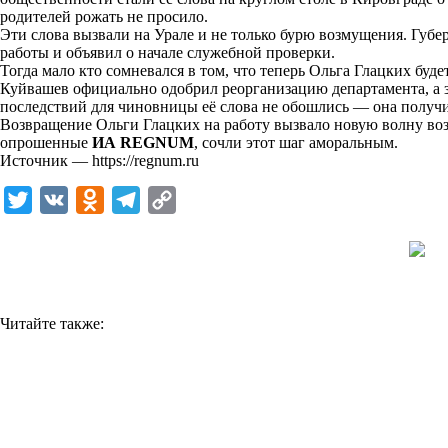
родителей рожать не просило.
k
Эти слова вызвали на Урале и не только бурю возмущения. Губ
работы и объявил о начале служебной проверки.
i
Тогда мало кто сомневался в том, что теперь Ольга Глацких буде
Куйвашев официально одобрил реорганизацию департамента, а зат
последствий для чиновницы её слова не обошлись — она получ
Возвращение Ольги Глацких на работу вызвало новую волну воз
опрошенные
ИА REGNUM
, сочли этот шаг аморальным.
Источник —
https://regnum.ru
T
V
O
T
C
w
K
d
e
o
i
n
l
p
t
o
e
y
t
k
g
L
Читайте также:
e
l
r
i
r
a
a
n
s
m
k
s