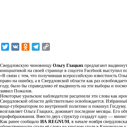
T
V
O
T
C
w
K
d
e
o
i
n
l
p
Свердловскую чиновницу
Ольгу Глацких
предлагают выдвинуть
инициативой на своей странице в соцсети Facebook выступил 
t
o
e
y
«В связи с тем, что получившая всероссийскую известность Оль
t
k
g
L
право на ошибку, а в Свердловской области как раз освобождае
году, было бы справедливо её выдвинуть на эти выборы и посмот
e
l
r
i
заявил Пожалов.
r
a
a
n
Некоторые уральские наблюдатели расценили эти слова как иро
Свердловской области действительно освобождается. Избранны
s
m
k
вице-губернатором по внутренней политике и покинул Госдуму
s
возглавляет Ольга Глацких, доживает последние месяцы. Его о
профобразования. Вместо двух структур создадут одну — минис
n
Как ранее сообщало
ИА REGNUM
, в начале ноября свердловс
i
общественности стали её слова на круглом столе в Кировграде о