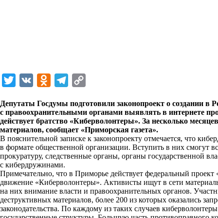
T
V
O
T
C
w
K
d
e
o
Депутаты Госдумы подготовили законопроект о создании в Р
i
n
l
p
с правоохранительными органами выявлять в интернете п
действует братство «Киберволонтеры». За несколько месяц
t
o
e
y
материалов, сообщает «Приморская газета».
t
k
g
L
В пояснительной записке к законопроекту отмечается, что кибе
в формате общественной организации. Вступить в них смогут в
e
l
r
i
прокуратуру, следственные органы, органы государственной вла
r
a
a
n
с кибердружинами.
Примечательно, что в Приморье действует федеральный проект 
s
m
k
движение «Киберволонтеры». Активисты ищут в сети материал
s
на них внимание власти и правоохранительных органов. Участн
деструктивных материалов, более 200 из которых оказались зап
n
законодательства. По каждому из таких случаев киберволонтер
i
государственные структуры. Большую часть противоправного кон