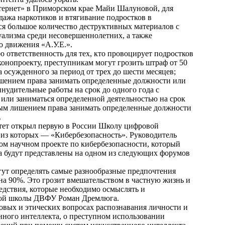
тернет» в Приморском крае Майи Шалуновой, для
дажа наркотиков и втягивание подростков в
ся большое количество деструктивных материалов с
ализма среди несовершеннолетних, а также
 движения «А.У.Е.».
 ответственность для тех, кто провоцирует подростков
аконопроекту, преступникам могут грозить штраф от 50
а осужденного за период от трех до шести месяцев;
ишением права занимать определенные должности или
инудительные работы на срок до одного года с
ли заниматься определенной деятельностью на срок
жным лишением права занимать определенные должности
.
тет открыл первую в России Школу цифровой
а из которых — «Кибербезопасность». Руководитель
ном научном проекте по кибербезопасности, который
да будут представлены на одном из следующих форумов
гут определять самые разнообразные предпочтения
 на 90%. Это грозит вмешательством в частную жизнь и
ледствия, которые необходимо осмыслять и
ской школы ДВФУ Роман Дремлюга.
вовых и этических вопросах распознавания личности и
ного интеллекта, о преступном использовании