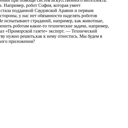
лений при помощи систем искусственного интеллекта.
н. Например, робот София, которая умеет
д стала подданной Саудовской Аравии и первым
тороны, у нас нет обязанности наделять роботов
 Не испытывают страданий, например, как животные,
енить роботам какие-то технические задачи, например,
ал «Приморской газете» эксперт. — Технический
тву нужно решить,как к нему отнестись. Мы будем в
ового приложения?