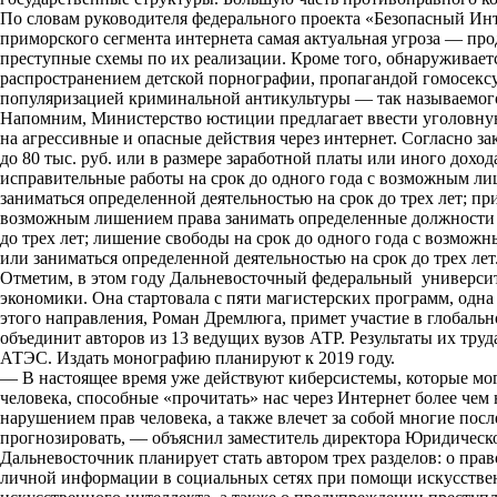
По словам руководителя федерального проекта «Безопасный Ин
k
приморского сегмента интернета самая актуальная угроза — про
преступные схемы по их реализации. Кроме того, обнаруживает
i
распространением детской порнографии, пропагандой гомосексу
популяризацией криминальной антикультуры — так называемого
Напомним,
Министерство юстиции предлагает ввести уголовную
на агрессивные и опасные действия через интернет
. Согласно з
до 80 тыс. руб. или в размере заработной платы или иного доход
исправительные работы на срок до одного года с возможным л
заниматься определенной деятельностью на срок до трех лет; пр
возможным лишением права занимать определенные должности и
до трех лет; лишение свободы на срок до одного года с возмо
или заниматься определенной деятельностью на срок до трех лет
Отметим, в этом году Дальневосточный федеральный универси
экономики. Она стартовала с пяти магистерских программ, одн
этого направления, Роман Дремлюга, примет участие в глобаль
объединит авторов из 13 ведущих вузов АТР. Результаты их тру
АТЭС. Издать монографию планируют к 2019 году.
— В настоящее время уже действуют киберсистемы, которые мо
человека, способные «прочитать» нас через Интернет более чем
нарушением прав человека, а также влечет за собой многие пос
прогнозировать, — объяснил заместитель директора Юридиче
Дальневосточник планирует стать автором трех разделов: о пра
личной информации в социальных сетях при помощи искусствен