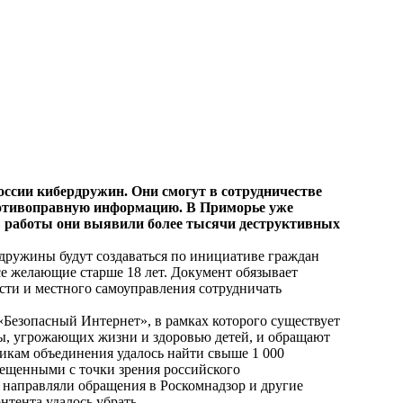
оссии кибердружин. Они смогут в сотрудничестве
ротивоправную информацию. В Приморье уже
ев работы они выявили более тысячи деструктивных
рдружины будут создаваться по инициативе граждан
се желающие старше 18 лет. Документ обязывает
сти и местного самоуправления сотрудничать
«Безопасный Интернет», в рамках которого существует
ы, угрожающих жизни и здоровью детей, и обращают
икам объединения удалось найти свыше 1 000
рещенными с точки зрения российского
ы направляли обращения в Роскомнадзор и другие
тента удалось убрать.