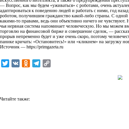
искусственного интеллекта, а также о предупреждении преступ
— Вопрос, как мы будем «уживаться» с роботами, очень актуале
адаптироваться к поведению людей и работать с ними, год наза
роботом, получившим гражданство какой-либо страны. С одной с
какими-то правами, ведь они объективно ничего не чувствуют.
чья нервная система напоминает человеческую. Но мы можем вм
торговлю на финансовой бирже и совершение сделок, — рассказ
прорыв непременно будет и уже очень скоро, поэтому человечес
панике кричать: «Остановитесь!» или «кликнем» на загрузку н
Источник —
https://primgazeta.ru
T
V
O
T
C
w
K
d
e
o
i
n
l
p
t
o
e
y
t
k
g
L
Читайте также:
e
l
r
i
r
a
a
n
s
m
k
s