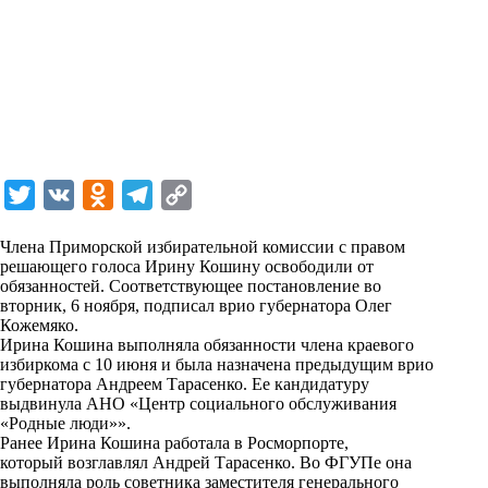
T
V
O
T
C
w
K
d
e
o
Члена Приморской избирательной комиссии с правом
i
n
l
p
решающего голоса Ирину Кошину освободили от
обязанностей. Соответствующее постановление во
t
o
e
y
вторник, 6 ноября, подписал врио губернатора Олег
t
k
g
L
Кожемяко.
Ирина Кошина выполняла обязанности члена краевого
e
l
r
i
избиркома с 10 июня и была назначена предыдущим врио
r
a
a
n
губернатора Андреем Тарасенко. Ее кандидатуру
выдвинула АНО «Центр социального обслуживания
s
m
k
«Родные люди»».
s
Ранее Ирина Кошина работала в Росморпорте,
который возглавлял Андрей Тарасенко. Во ФГУПе она
n
выполняла роль советника заместителя генерального