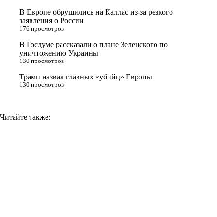
s
В Европе обрушились на Каллас из-за резкого
n
заявления о России
176 просмотров
i
В Госдуме рассказали о плане Зеленского по
k
уничтожению Украины
i
130 просмотров
Трамп назвал главных «убийц» Европы
130 просмотров
Читайте также: