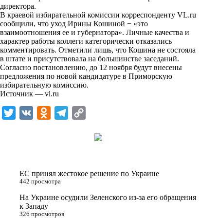
i
директора.
В краевой избирательной комиссии корреспонденту VL.ru
k
сообщили, что уход Ирины Кошиной − «это
взаимоотношения ее и губернатора». Личные качества и
i
характер работы коллеги категорически отказались
комментировать. Отметили лишь, что Кошина не состояла
в штате и присутствовала на большинстве заседаний.
Согласно постановлению, до 12 ноября будут внесены
предложения по новой кандидатуре в Приморскую
избирательную комиссию.
Источник —
vl.ru
T
V
O
T
C
w
K
d
e
o
i
n
l
p
t
o
e
y
t
k
g
L
ЕС принял жестокое решение по Украине
e
l
r
i
442 просмотра
r
a
a
n
На Украине осудили Зеленского из-за его обращения
к Западу
s
m
k
326 просмотров