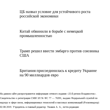
ЦБ назвал условие для устойчивого роста
российской экономики
Китай обвинили в борьбе с немецкой
промышленностью
Трамп решил ввести эмбарго против союзника
США
Британия присоединилась к кредиту Украине
на 90 миллиардов евро
На данном сайте распространяется информация сетевого издания «25-й регион Владивосток».
Свидетельство о регистрации СМИ ЭЛ № ФС 77 — 76391, выдано Федеральной службой по
надзору в сфере связи, информационных технологий и массовых коммуникаций (Роскомнадзор)
02.08.2019. Учредитель и главный редактор: Ушаков А. А., почта редакции: