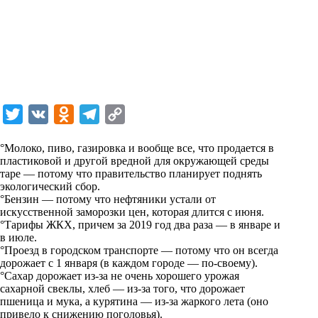
T
V
O
T
C
w
K
d
e
o
°Молоко, пиво, газировка и вообще все, что продается в
i
n
l
p
пластиковой и другой вредной для окружающей среды
таре — потому что правительство планирует поднять
t
o
e
y
экологический сбор.
t
k
g
L
°Бензин — потому что нефтяники устали от
искусственной заморозки цен, которая длится с июня.
e
l
r
i
°Тарифы ЖКХ, причем за 2019 год два раза — в январе и
r
a
a
n
в июле.
°Проезд в городском транспорте — потому что он всегда
s
m
k
дорожает с 1 января (в каждом городе — по-своему).
s
°Сахар дорожает из-за не очень хорошего урожая
сахарной свеклы, хлеб — из-за того, что дорожает
n
пшеница и мука, а курятина — из-за жаркого лета (оно
i
привело к снижению поголовья).