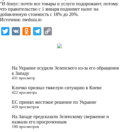
°И бонус: почти все товары и услуги подорожают, потому
k
что правительство с 1 января поднимет налог на
добавленную стоимость с 18% до 20%.
i
Источник:
meduza.io
T
V
O
T
C
w
K
d
e
o
i
n
l
p
t
o
e
y
t
k
g
L
На Украине осудили Зеленского из-за его обращения
e
l
r
i
к Западу
431 просмотр
r
a
a
n
Кличко признал тяжелую ситуацию в Киеве
s
m
k
422 просмотра
s
ЕС принял жестокое решение по Украине
n
420 просмотров
i
На Западе предсказали Зеленскому свержение и
назвали его просроченным
k
190 просмотров
i