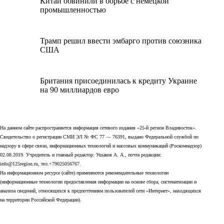
Китай обвинили в борьбе с немецкой
промышленностью
Трамп решил ввести эмбарго против союзника
США
Британия присоединилась к кредиту Украине
на 90 миллиардов евро
На данном сайте распространяется информация сетевого издания «25-й регион Владивосток».
Свидетельство о регистрации СМИ ЭЛ № ФС 77 — 76391, выдано Федеральной службой по
надзору в сфере связи, информационных технологий и массовых коммуникаций (Роскомнадзор)
02.08.2019. Учредитель и главный редактор: Ушаков А. А., почта редакции:
info@125region.ru, тел.+79025056767.
На информационном ресурсе (сайте) применяются рекомендательные технологии
(информационные технологии предоставления информации на основе сбора, систематизации и
анализа сведений, относящихся к предпочтениям пользователей сети «Интернет», находящихся
на территории Российской Федерации).