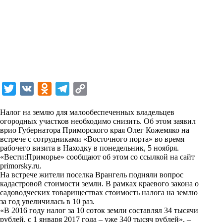
T
V
O
T
C
w
K
d
e
o
Налог на землю для малообеспеченных владельцев
i
n
l
p
огородных участков необходимо снизить. Об этом заявил
врио Губернатора Приморского края Олег Кожемяко на
t
o
e
y
встрече с сотрудниками «Восточного порта» во время
t
k
g
L
рабочего визита в Находку в понедельник, 5 ноября.
«Вести:Приморье» сообщают об этом со ссылкой на
сайт
e
l
r
i
primorsky.ru.
r
a
a
n
На встрече жители поселка Врангель подняли вопрос
кадастровой стоимости земли. В рамках краевого закона о
s
m
k
садоводческих товариществах стоимость налога на землю
s
за год увеличилась в 10 раз.
«В 2016 году налог за 10 соток земли составлял 34 тысячи
n
рублей, с 1 января 2017 года – уже 340 тысяч рублей», –