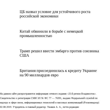
ЦБ назвал условие для устойчивого роста
российской экономики
Китай обвинили в борьбе с немецкой
промышленностью
Трамп решил ввести эмбарго против союзника
США
Британия присоединилась к кредиту Украине
на 90 миллиардов евро
На данном сайте распространяется информация сетевого издания «25-й регион Владивосток».
Свидетельство о регистрации СМИ ЭЛ № ФС 77 — 76391, выдано Федеральной службой по
надзору в сфере связи, информационных технологий и массовых коммуникаций (Роскомнадзор)
02.08.2019. Учредитель и главный редактор: Ушаков А. А., почта редакции: