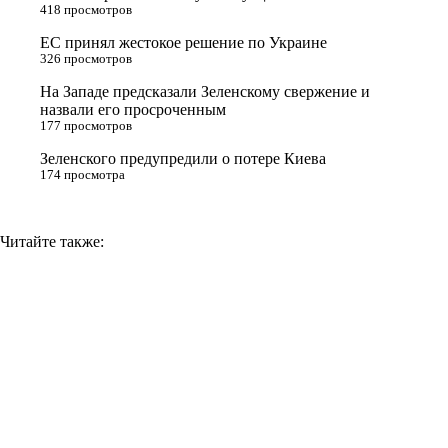
418 просмотров
s
ЕС принял жестокое решение по Украине
n
326 просмотров
i
На Западе предсказали Зеленскому свержение и
назвали его просроченным
k
177 просмотров
i
Зеленского предупредили о потере Киева
174 просмотра
Читайте также: