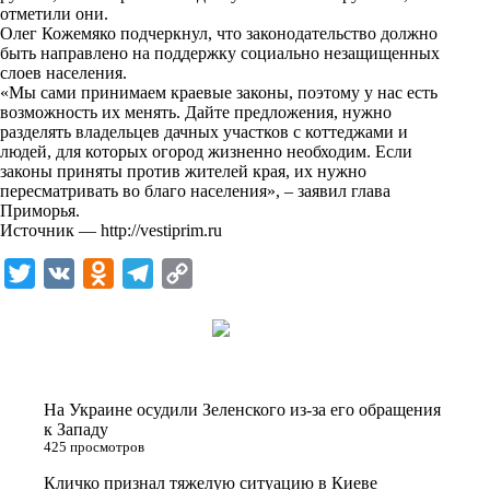
i
отметили они.
Олег Кожемяко подчеркнул, что законодательство должно
k
быть направлено на поддержку социально незащищенных
слоев населения.
i
«Мы сами принимаем краевые законы, поэтому у нас есть
возможность их менять. Дайте предложения, нужно
разделять владельцев дачных участков с коттеджами и
людей, для которых огород жизненно необходим. Если
законы приняты против жителей края, их нужно
пересматривать во благо населения», – заявил глава
Приморья.
Источник —
http://vestiprim.ru
T
V
O
T
C
w
K
d
e
o
i
n
l
p
t
o
e
y
t
k
g
L
На Украине осудили Зеленского из-за его обращения
e
l
r
i
к Западу
425 просмотров
r
a
a
n
Кличко признал тяжелую ситуацию в Киеве
s
m
k