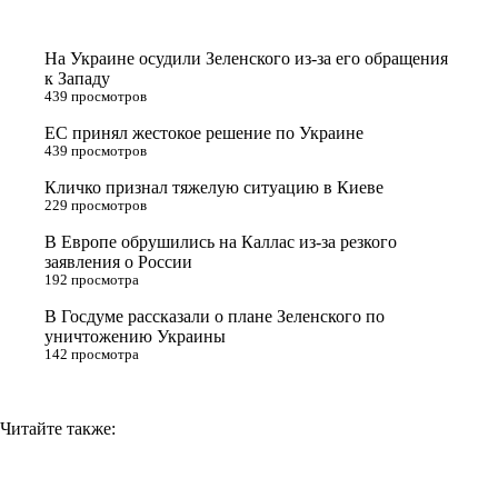
t
o
e
y
t
k
g
L
На Украине осудили Зеленского из-за его обращения
e
l
r
i
к Западу
439 просмотров
r
a
a
n
ЕС принял жестокое решение по Украине
s
m
k
439 просмотров
s
Кличко признал тяжелую ситуацию в Киеве
n
229 просмотров
i
В Европе обрушились на Каллас из-за резкого
заявления о России
k
192 просмотра
i
В Госдуме рассказали о плане Зеленского по
уничтожению Украины
142 просмотра
Читайте также: