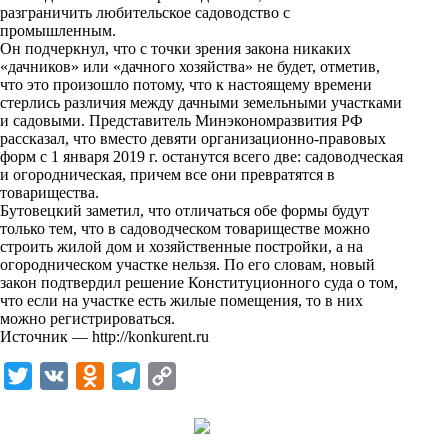
разграничить любительское садоводство с
k
промышленным.
Он подчеркнул, что с точки зрения закона никаких
i
«дачников» или «дачного хозяйства» не будет, отметив,
что это произошло потому, что к настоящему времени
стерлись различия между дачными земельными участками
и садовыми. Представитель Минэкономразвития РФ
рассказал, что вместо девяти организационно-правовых
форм с 1 января 2019 г. останутся всего две: садоводческая
и огородническая, причем все они превратятся в
товарищества.
Бутовецкий заметил, что отличаться обе формы будут
только тем, что в садоводческом товариществе можно
строить жилой дом и хозяйственные постройки, а на
огородническом участке нельзя. По его словам, новый
закон подтвердил решение Конституционного суда о том,
что если на участке есть жилые помещения, то в них
можно регистрироваться.
Источник —
http://konkurent.ru
T
V
O
T
C
w
K
d
e
o
i
n
l
p