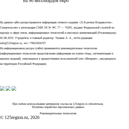
на 90 миллиардов евро
На данном сайте распространяется информация сетевого издания «25-й регион Владивосток».
Свидетельство о регистрации СМИ ЭЛ № ФС 77 — 76391, выдано Федеральной службой по
надзору в сфере связи, информационных технологий и массовых коммуникаций (Роскомнадзор)
02.08.2019. Учредитель и главный редактор: Ушаков А. А., почта редакции:
info@125region.ru, тел.+79025056767.
На информационном ресурсе (сайте) применяются рекомендательные технологии
(информационные технологии предоставления информации на основе сбора, систематизации и
анализа сведений, относящихся к предпочтениям пользователей сети «Интернет», находящихся
на территории Российской Федерации).
При любом использовании материалов ссылка на 125region.ru обязательна.
Политика обработки персональных данных
Рекомендательные технологии
© 125region.ru, 2026