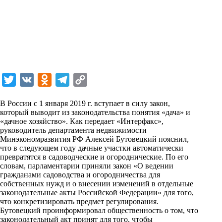
T
V
O
T
C
w
K
d
e
o
В России с 1 января 2019 г. вступает в силу закон,
i
n
l
p
который выводит из законодательства понятия «дача» и
«дачное хозяйство». Как передает «Интерфакс»,
t
o
e
y
руководитель департамента недвижимости
t
k
g
L
Минэкономразвития РФ Алексей Бутовецкий пояснил,
что в следующем году дачные участки автоматически
e
l
r
i
превратятся в садоводческие и огороднические. По его
r
a
a
n
словам, парламентарии приняли закон «О ведении
гражданами садоводства и огородничества для
s
m
k
собственных нужд и о внесении изменений в отдельные
s
законодательные акты Российской Федерации» для того,
что конкретизировать предмет регулирования.
n
Бутовецкий проинформировал общественность о том, что
i
законодательный акт принят для того, чтобы