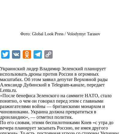
Фото: Global Look Press / Volodymyr Tarasov
T
V
O
T
C
w
K
d
e
o
Украинский лидер Владимир Зеленский планирует
i
n
l
p
использовать дроны против России в огромных
масштабах. Об этом заявил депутат Верховной рады
t
o
e
y
Александр Дубинский в Telegram-канале, передает
t
k
g
L
Lenta.ru
.
«После бенефиса Зеленского на саммите НАТО, стало
e
l
r
i
понятно, о чем он говорил перед этим с главными
r
a
a
n
разжигателями войны — британскими монархом и
чиновниками. Украина должна превратиться в
s
m
k
дронландию», — отметил политик.
s
По его словам, этими беспилотниками Киев «с утра до
вечера планирует засыпать Россию, не имея другого
n
оружия». То есть, постоянная угроза со стороны Украины