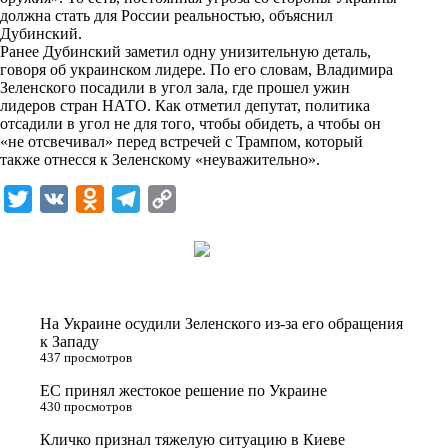
i
должна стать для России реальностью, объяснил
Дубинский.
k
Ранее Дубинский заметил одну унизительную деталь,
говоря об украинском лидере. По его словам, Владимира
i
Зеленского посадили в угол зала, где прошел ужин
лидеров стран НАТО. Как отметил депутат, политика
отсадили в угол не для того, чтобы обидеть, а чтобы он
«не отсвечивал» перед встречей с Трампом, который
также отнесся к Зеленскому «неуважительно».
T
V
O
T
C
w
K
d
e
o
i
n
l
p
t
o
e
y
t
k
g
L
На Украине осудили Зеленского из-за его обращения
e
l
r
i
к Западу
437 просмотров
r
a
a
n
ЕС принял жестокое решение по Украине
s
m
k
430 просмотров
s
Кличко признал тяжелую ситуацию в Киеве