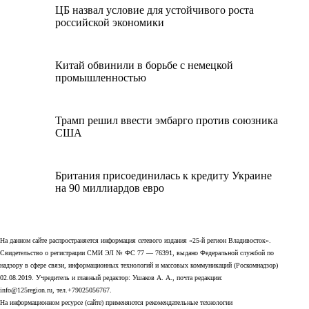
ЦБ назвал условие для устойчивого роста
российской экономики
Китай обвинили в борьбе с немецкой
промышленностью
Трамп решил ввести эмбарго против союзника
США
Британия присоединилась к кредиту Украине
на 90 миллиардов евро
На данном сайте распространяется информация сетевого издания «25-й регион Владивосток».
Свидетельство о регистрации СМИ ЭЛ № ФС 77 — 76391, выдано Федеральной службой по
надзору в сфере связи, информационных технологий и массовых коммуникаций (Роскомнадзор)
02.08.2019. Учредитель и главный редактор: Ушаков А. А., почта редакции:
info@125region.ru, тел.+79025056767.
На информационном ресурсе (сайте) применяются рекомендательные технологии