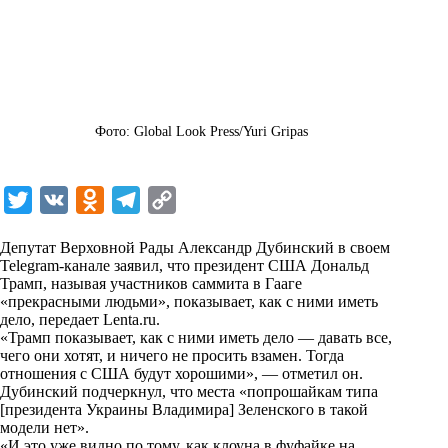
Фото: Global Look Press/Yuri Gripas
T
V
O
T
C
w
K
d
e
o
Депутат Верховной Рады Александр Дубинский в своем
i
n
l
p
Telegram-канале заявил, что президент США Дональд
Трамп, называя участников саммита в Гааге
t
o
e
y
«прекрасными людьми», показывает, как с ними иметь
t
k
g
L
дело, передает
Lenta.ru
.
«Трамп показывает, как с ними иметь дело — давать все,
e
l
r
i
чего они хотят, и ничего не просить взамен. Тогда
r
a
a
n
отношения с США будут хорошими», — отметил он.
Дубинский подчеркнул, что места «попрошайкам типа
s
m
k
[президента Украины Владимира] Зеленского в такой
s
модели нет».
«И это уже видно по тому, как клоуна в фуфайке на