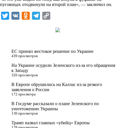
n
пуговицах отодвинули на второй план», — заключил он.
i
T
V
O
T
C
k
w
K
d
e
o
i
i
n
l
p
t
o
e
y
t
k
g
L
ЕС принял жестокое решение по Украине
e
l
r
i
439 просмотров
r
a
a
n
На Украине осудили Зеленского из-за его обращения
к Западу
s
m
k
326 просмотров
s
В Европе обрушились на Каллас из-за резкого
n
заявления о России
172 просмотра
i
В Госдуме рассказали о плане Зеленского по
k
уничтожению Украины
i
130 просмотров
Трамп назвал главных «убийц» Европы
129 просмотров