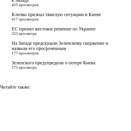
к Западу
425 просмотров
r
a
a
n
Кличко признал тяжелую ситуацию в Киеве
s
m
k
417 просмотров
s
ЕС принял жестокое решение по Украине
n
323 просмотра
i
На Западе предсказали Зеленскому свержение и
назвали его просроченным
k
177 просмотров
i
Зеленского предупредили о потере Киева
173 просмотра
Читайте также: