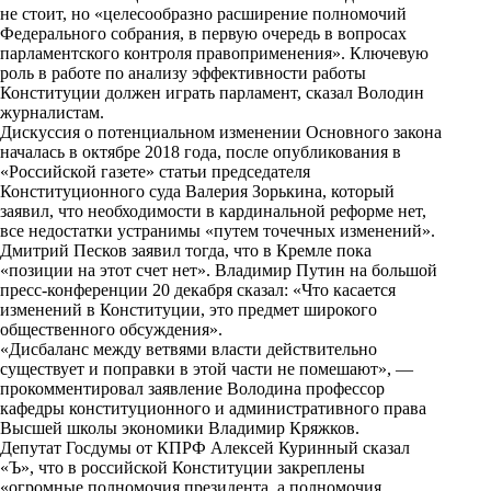
i
не стоит, но «целесообразно расширение полномочий
Федерального собрания, в первую очередь в вопросах
k
парламентского контроля правоприменения». Ключевую
роль в работе по анализу эффективности работы
i
Конституции должен играть парламент, сказал Володин
журналистам.
Дискуссия о потенциальном изменении Основного закона
началась в октябре 2018 года, после опубликования в
«Российской газете» статьи председателя
Конституционного суда Валерия Зорькина, который
заявил, что необходимости в кардинальной реформе нет,
все недостатки устранимы «путем точечных изменений».
Дмитрий Песков заявил тогда, что в Кремле пока
«позиции на этот счет нет». Владимир Путин на большой
пресс-конференции 20 декабря сказал: «Что касается
изменений в Конституции, это предмет широкого
общественного обсуждения».
«Дисбаланс между ветвями власти действительно
существует и поправки в этой части не помешают», —
прокомментировал заявление Володина профессор
кафедры конституционного и административного права
Высшей школы экономики Владимир Кряжков.
Депутат Госдумы от КПРФ Алексей Куринный сказал
«Ъ», что в российской Конституции закреплены
«огромные полномочия президента, а полномочия