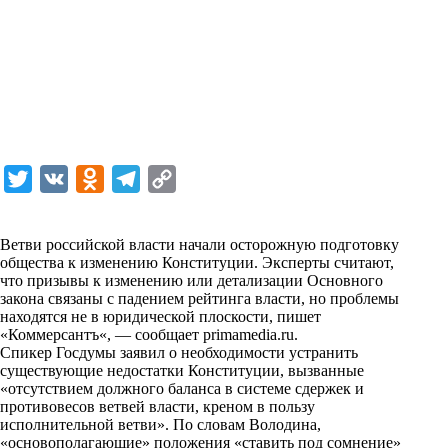
T
V
O
T
C
w
K
d
e
o
i
n
l
p
Ветви российской власти начали осторожную подготовку
общества к изменению Конституции. Эксперты считают,
t
o
e
y
что призывы к изменению или детализации Основного
t
k
g
L
закона связаны с падением рейтинга власти, но проблемы
находятся не в юридической плоскости, пишет
e
l
r
i
«
Коммерсантъ
«, — сообщает
primamedia.ru
.
r
a
a
n
Спикер Госдумы заявил о необходимости устранить
существующие недостатки Конституции, вызванные
s
m
k
«отсутствием должного баланса в системе сдержек и
s
противовесов ветвей власти, креном в пользу
исполнительной ветви». По словам Володина,
n
«основополагающие» положения «ставить под сомнение»