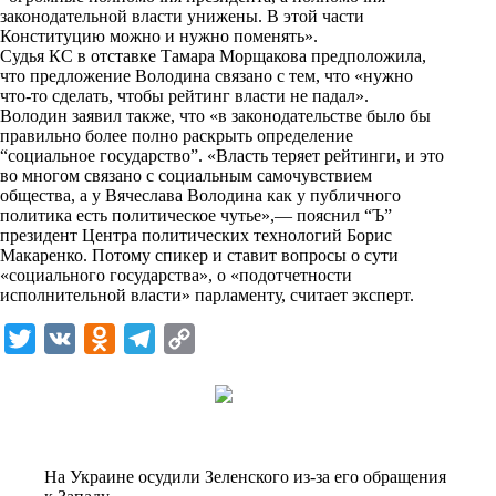
законодательной власти унижены. В этой части
Конституцию можно и нужно поменять».
Судья КС в отставке Тамара Морщакова предположила,
что предложение Володина связано с тем, что «нужно
что-то сделать, чтобы рейтинг власти не падал».
Володин заявил также, что «в законодательстве было бы
правильно более полно раскрыть определение
“социальное государство”. «Власть теряет рейтинги, и это
во многом связано с социальным самочувствием
общества, а у Вячеслава Володина как у публичного
политика есть политическое чутье»,— пояснил “Ъ”
президент Центра политических технологий Борис
Макаренко. Потому спикер и ставит вопросы о сути
«социального государства», о «подотчетности
исполнительной власти» парламенту, считает эксперт.
T
V
O
T
C
w
K
d
e
o
i
n
l
p
t
o
e
y
t
k
g
L
На Украине осудили Зеленского из-за его обращения
e
l
r
i