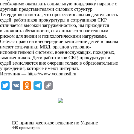
i
необходимо оказывать социальную поддержку наравне с
другими представителями силовых структур.
k
Тетердинко отметил, что профессиональная деятельность
судей, работников прокуратуры и сотрудников СКР
i
отличается высокой загруженностью, им приходится
выполнять обязанности, связанные со значительным
риском для жизни и психологическими нагрузками.
Сейчас право на внеочередное зачисление детей в школы
имеют сотрудники МВД, органов уголовно-
исполнительной системы, военнослужащих, пожарных,
таможенников. Дети работников СКР, прокуратуры и
судей зачисляются вне очереди только в образовательные
учреждения, которые имеют интернат.
Источник —
https://www.vedomosti.ru
T
V
O
T
C
w
K
d
e
o
i
n
l
p
t
o
e
y
t
k
g
L
ЕС принял жестокое решение по Украине
e
l
r
i
449 просмотров