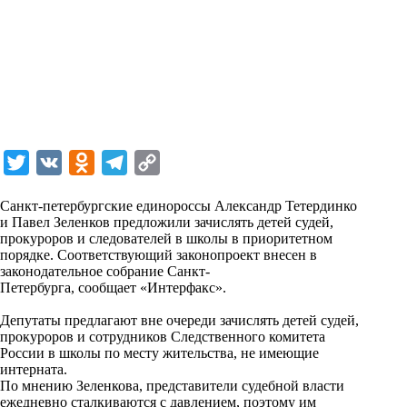
T
V
O
T
C
w
K
d
e
o
Санкт-петербургские единороссы Александр Тетердинко
i
n
l
p
и Павел Зеленков предложили зачислять детей судей,
прокуроров и следователей в школы в приоритетном
t
o
e
y
порядке. Соответствующий законопроект внесен в
t
k
g
L
законодательное собрание Санкт-
Петербурга,
сообщает
«Интерфакс».
e
l
r
i
r
a
a
n
Депутаты предлагают вне очереди зачислять детей судей,
прокуроров и сотрудников Следственного комитета
s
m
k
России в школы по месту жительства, не имеющие
s
интерната.
По мнению Зеленкова, представители судебной власти
n
ежедневно сталкиваются с давлением, поэтому им