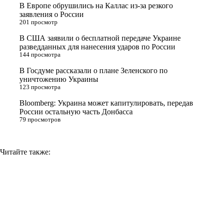
r
a
a
n
В Европе обрушились на Каллас из-за резкого
заявления о России
s
m
k
201 просмотр
s
В США заявили о бесплатной передаче Украине
n
разведданных для нанесения ударов по России
144 просмотра
i
В Госдуме рассказали о плане Зеленского по
k
уничтожению Украины
i
123 просмотра
Bloomberg: Украина может капитулировать, передав
России остальную часть Донбасса
79 просмотров
Читайте также: