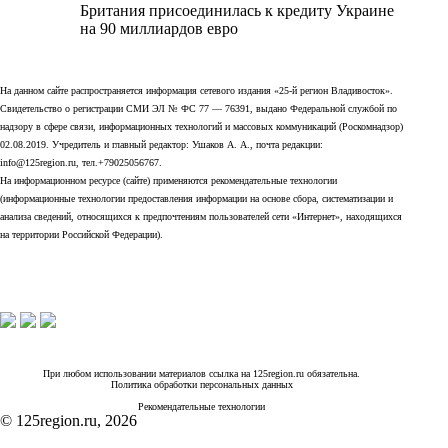
Британия присоединилась к кредиту Украине
на 90 миллиардов евро
На данном сайте распространяется информация сетевого издания «25-й регион Владивосток».
Свидетельство о регистрации СМИ ЭЛ № ФС 77 — 76391, выдано Федеральной службой по
надзору в сфере связи, информационных технологий и массовых коммуникаций (Роскомнадзор)
02.08.2019. Учредитель и главный редактор: Ушаков А. А., почта редакции:
info@125region.ru, тел.+79025056767.
На информационном ресурсе (сайте) применяются рекомендательные технологии
(информационные технологии предоставления информации на основе сбора, систематизации и
анализа сведений, относящихся к предпочтениям пользователей сети «Интернет», находящихся
на территории Российской Федерации).
При любом использовании материалов ссылка на 125region.ru обязательна.
Политика обработки персональных данных
Рекомендательные технологии
© 125region.ru, 2026