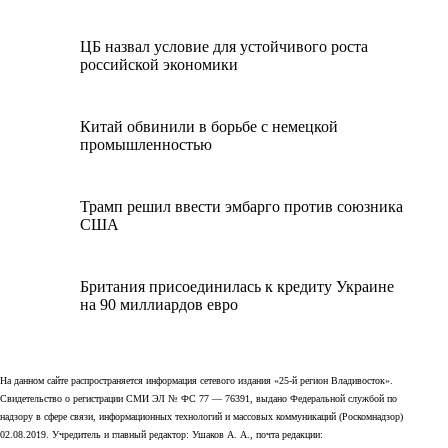
ЦБ назвал условие для устойчивого роста
российской экономики
Китай обвинили в борьбе с немецкой
промышленностью
Трамп решил ввести эмбарго против союзника
США
Британия присоединилась к кредиту Украине
на 90 миллиардов евро
На данном сайте распространяется информация сетевого издания «25-й регион Владивосток».
Свидетельство о регистрации СМИ ЭЛ № ФС 77 — 76391, выдано Федеральной службой по
надзору в сфере связи, информационных технологий и массовых коммуникаций (Роскомнадзор)
02.08.2019. Учредитель и главный редактор: Ушаков А. А., почта редакции: