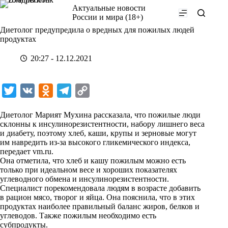
Перейти
Актуальные новости
к
России и мира (18+)
сути
Диетолог предупредила о вредных для пожилых людей
продуктах
20:27 - 12.12.2021
T
V
O
T
C
w
K
d
e
o
Диетолог Марият Мухина рассказала, что пожилые люди
i
n
l
p
склонны к инсулинорезистентности, набору лишнего веса
и диабету, поэтому хлеб, каши, крупы и зерновые могут
t
o
e
y
им навредить из-за высокого гликемического индекса,
t
k
g
L
передает
vm.ru
.
Она отметила, что хлеб и кашу пожилым можно есть
e
l
r
i
только при идеальном весе и хороших показателях
r
a
a
n
углеводного обмена и инсулинорезистентности.
Специалист порекомендовала людям в возрасте добавить
s
m
k
в рацион мясо, творог и яйца. Она пояснила, что в этих
s
продуктах наиболее правильный баланс жиров, белков и
углеводов. Также пожилым необходимо есть
n
субпродукты.