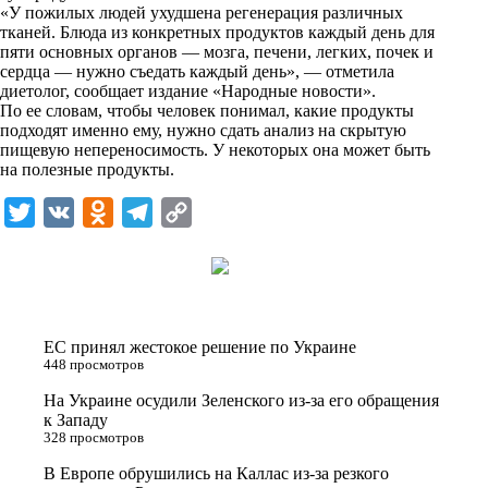
i
«У пожилых людей ухудшена регенерация различных
тканей. Блюда из конкретных продуктов каждый день для
k
пяти основных органов — мозга, печени, легких, почек и
сердца — нужно съедать каждый день», — отметила
i
диетолог, сообщает издание
«Народные новости»
.
По ее словам, чтобы человек понимал, какие продукты
подходят именно ему, нужно сдать анализ на скрытую
пищевую непереносимость. У некоторых она может быть
на полезные продукты.
T
V
O
T
C
w
K
d
e
o
i
n
l
p
t
o
e
y
t
k
g
L
ЕС принял жестокое решение по Украине
e
l
r
i
448 просмотров
r
a
a
n
На Украине осудили Зеленского из-за его обращения
к Западу
s
m
k
328 просмотров
s
В Европе обрушились на Каллас из-за резкого
n